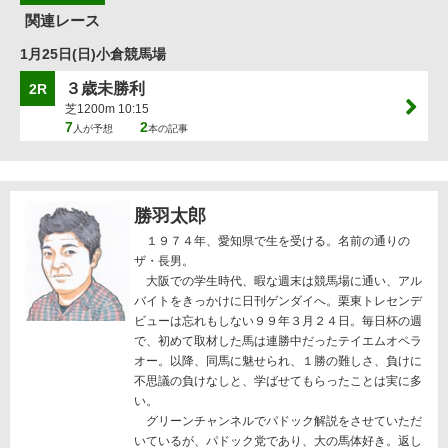
関連レース
1月25日(日)小倉競馬場
３歳未勝利
2R
芝1200m 10:15
7
2
人が予想
本の記事
勝羽太郎
１９７４年、愛知県で生を受ける。名前の通りの
ザ・長男。
大阪での学生時代、暇な週末は競馬場に通い、アル
バイトをきっかけに日刊ゲンダイへ。栗東トレセンデ
ビューは忘れもしない９９年３月２４日。毎日杯の週
で、初めて取材した馬は連勝中だったテイエムオペラ
オー。以降、同馬に魅せられ、１勝の難しさ、負けに
不思議の負けなしと、学ばせてもらったことは実に多
い。
グリーンチャンネルでパドック解説をさせていただ
いているが、パドック党であり、大の馬体好き。返し