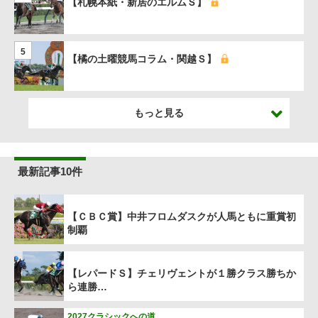
【札幌本紙・新居のエルムＳ】
5
【橘の土曜競馬コラム・関越Ｓ】
もっと見る
最新記事10件
【ＣＢＣ賞】中井フロムダスクが人馬ともに重賞初
制覇
【レパードＳ】チェリヴェントが１勝クラス勝ちか
ら連勝…
2027クラシックへの道