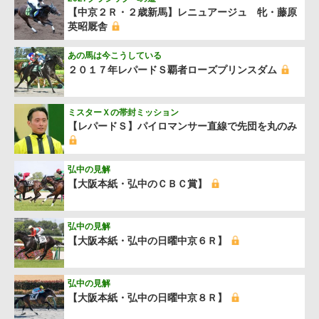
【中京２Ｒ・２歳新馬】レニュアージュ 牝・藤原
英昭厩舎
あの馬は今こうしている
２０１７年レパードＳ覇者ローズプリンスダム
ミスターＸの帯封ミッション
【レパードＳ】パイロマンサー直線で先団を丸のみ
弘中の見解
【大阪本紙・弘中のＣＢＣ賞】
弘中の見解
【大阪本紙・弘中の日曜中京６Ｒ】
弘中の見解
【大阪本紙・弘中の日曜中京８Ｒ】