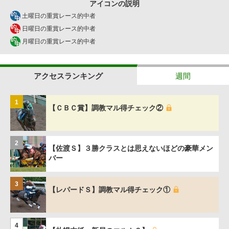
アイコンの説明
土曜日の重賞レース的中者
日曜日の重賞レース的中者
月曜日の重賞レース的中者
アクセスランキング
週間
1
【ＣＢＣ賞】調教マル得チェック②
2
【佐渡Ｓ】３勝クラスとは思えないほどの豪華メン
バー
3
【レパードＳ】調教マル得チェック①
4