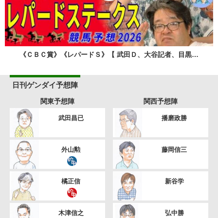
《ＣＢＣ賞》《レパードＳ》【 武田Ｄ、大谷記者、目黒…
日刊ゲンダイ予想陣
関東予想陣
関西予想陣
武田昌已
播磨政勝
外山勲
藤岡信三
橘正信
新谷学
木津信之
弘中勝