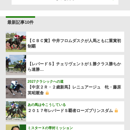
最新記事10件
【ＣＢＣ賞】中井フロムダスクが人馬ともに重賞初
制覇
【レパードＳ】チェリヴェントが１勝クラス勝ちか
ら連勝…
2027クラシックへの道
【中京２Ｒ・２歳新馬】レニュアージュ 牝・藤原
英昭厩舎
あの馬は今こうしている
２０１７年レパードＳ覇者ローズプリンスダム
ミスターＸの帯封ミッション