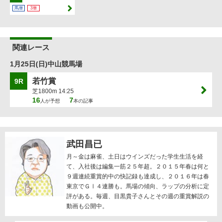
馬単
3単
関連レース
1月25日(日)中山競馬場
若竹賞
9R
芝1800m 14:25
16
7
人が予想
本の記事
武田昌已
月～金は麻雀、土日はウインズだった学生生活を経
て、入社後は編集一筋２５年超。２０１５年春は何と
９週連続重賞的中の快記録も達成し、２０１６年は春
東京でＧⅠ４連勝も。馬場の傾向、ラップの分析に定
評がある。毎週、目黒貴子さんとその週の重賞解説の
動画も公開中。