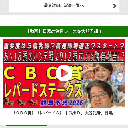
著者詳細、記事一覧へ
【動画】日曜の注目レースを大胆予想！
《ＣＢＣ賞》《レパードＳ》【 武田Ｄ、大谷記者、目黒…