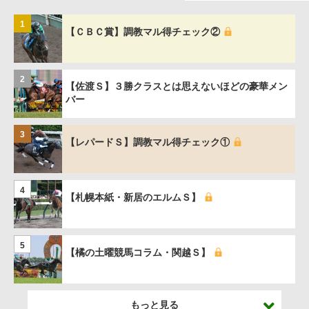
1
【ＣＢＣ賞】調教マル得チェック②
2
【佐渡Ｓ】３勝クラスとは思えないほどの豪華メン
バー
3
【レパードＳ】調教マル得チェック①
4
【札幌本紙・新居のエルムＳ】
5
【橘の土曜競馬コラム・関越Ｓ】
もっと見る