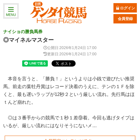
ログイン
MENU
会員登録
ナイショの勝負馬券
◎マイネルマスター
公開日:2026年1月24日 17:00
更新日:2026年1月24日 17:00
本音を言うと、「勝負！」というよりは小銭で遊びたい推奨
馬。前走の葉牡丹賞はレコード決着のうえに、テンの１Ｆを除
くと、最も遅いラップが12秒２という厳しい流れ。先行馬はほ
ｔんど崩れた。
◎は３番手からの競馬で１秒１差⑨着。今回も逃げタイプは
いるが、厳しい流れにはなりそうにないメ…