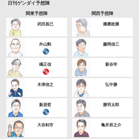
日刊ゲンダイ予想陣
関東予想陣
関西予想陣
武田昌已
播磨政勝
外山勲
藤岡信三
橘正信
新谷学
木津信之
弘中勝
新居哲
勝羽太郎
大谷剣市
亀井辰之介