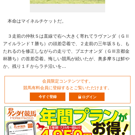
本命はマイネルチケットだ。
３走前の仲秋Ｓは直線で右へ大きく寄れてラヴァンダ（ＧⅡ
アイルランドＴ勝ち）の頭差②着で、２走前の三年坂Ｓも、も
たれるのを修正しながらの走りで、ブエナオンダ（ＧⅢ京都金
杯勝ち）の首差②着。悔しい競馬が続いたが、奥多摩Ｓは鮮や
か。残り１Ｆからラチ沿いを…
会員限定コンテンツです。
競馬有料会員に登録するとご覧いただけます。
今すぐ登録
ログイン