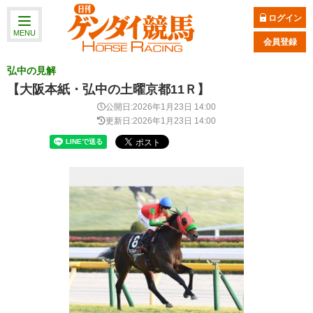
ログイン
MENU
会員登録
弘中の見解
【大阪本紙・弘中の土曜京都11Ｒ】
公開日:2026年1月23日 14:00
更新日:2026年1月23日 14:00