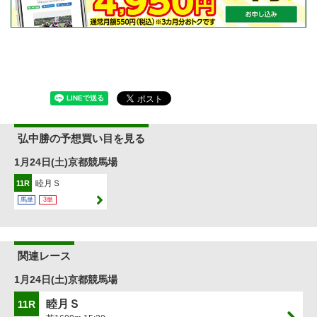
弘中勝の予想買い目を見る
1月24日(土)京都競馬場
睦月Ｓ
11R
馬単
3単
関連レース
1月24日(土)京都競馬場
睦月Ｓ
11R