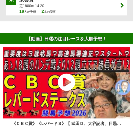
芝1800m 14:20
16
2
人が予想
本の記事
【動画】日曜の注目レースを大胆予想！
《ＣＢＣ賞》《レパードＳ》【 武田Ｄ、大谷記者、目黒…