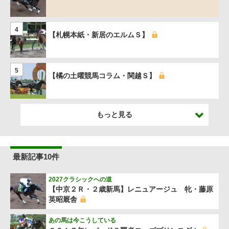
4
【札幌本紙・新居のエルムＳ】
5
【橘の土曜競馬コラム・関越Ｓ】
もっと見る
最新記事10件
2027クラシックへの道
【中京２Ｒ・２歳新馬】レニュアージュ 牝・藤原
英昭厩舎
あの馬は今こうしている