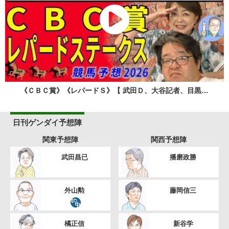
《ＣＢＣ賞》《レパードＳ》【 武田Ｄ、大谷記者、目黒…
日刊ゲンダイ予想陣
関東予想陣
関西予想陣
武田昌已
播磨政勝
外山勲
藤岡信三
橘正信
新谷学