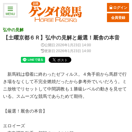
ログイン
MENU
会員登録
弘中の見解
【土曜京都６Ｒ】弘中の見解と厳選！厩舎の本音
公開日:2026年1月23日 14:00
更新日:2026年1月23日 14:00
新馬戦は⑩着に終わったゼフィルス。４角手前から馬群で行
き場をなくして不完全燃焼だったから参考外でいいだろう。ミ
ニ放牧でリセットして中間調教も１勝級レベルの動きを見せて
いる。スムーズな競馬であらためて期待。
【厳選！厩舎の本音】
エロイーズ