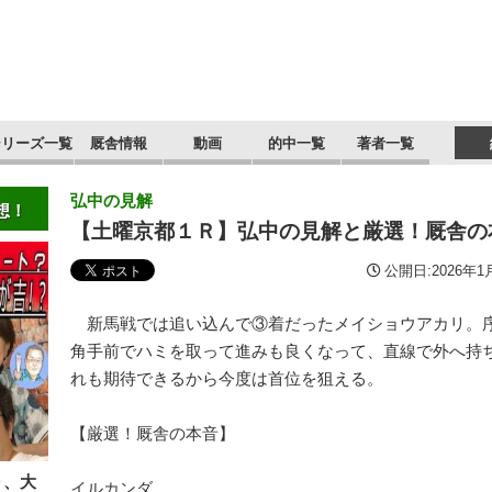
シリーズ一覧
厩舎情報
動画
的中一覧
著者一覧
弘中の見解
想！
【土曜京都１Ｒ】弘中の見解と厳選！厩舎の
公開日:2026年1月
新馬戦では追い込んで③着だったメイショウアカリ。
角手前でハミを取って進みも良くなって、直線で外へ持
れも期待できるから今度は首位を狙える。
【厳選！厩舎の本音】
Ｄ、大
イルカンダ