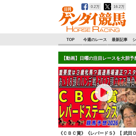
0.2万
16.2万
TOP
今週のレース
最新記事
【動画】日曜の注目レースを大胆予
《ＣＢＣ賞》《レパードＳ》【 武田