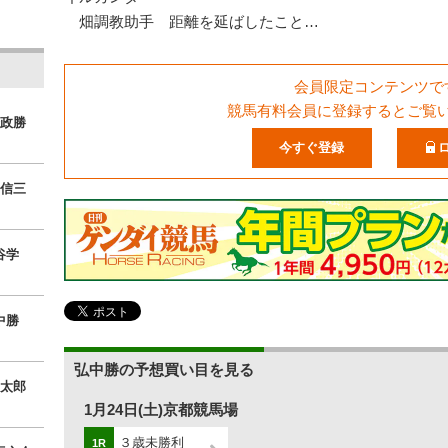
畑調教助手 距離を延ばしたこと…
会員限定コンテンツで
競馬有料会員に登録するとご覧
政勝
今すぐ登録
信三
谷学
中勝
弘中勝の予想買い目を見る
太郎
1月24日(土)京都競馬場
３歳未勝利
1R