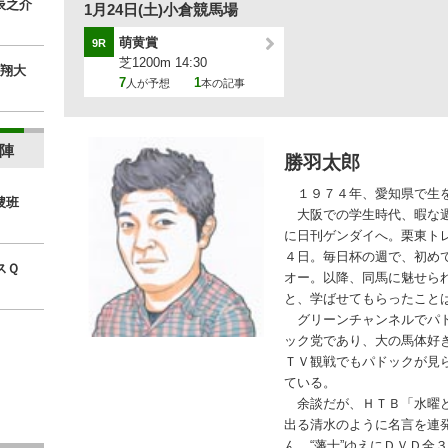
辰之介
1月24日(土)小倉競馬場
萌黄賞
9R
芝1200m 14:30
翔大
7
1
人が予想
本の記事
陣
勝羽太郎
１９７４年、愛知県で生を
捜班
大阪での学生時代、暇な週
に日刊ゲンダイへ。栗東ト
４日。毎日杯の週で、初め
スＱ
オー。以降、同馬に魅せら
と、学ばせてもらったこと
グリーンチャンネルでパド
ック党であり、大の馬体好
ＴＶ観戦でもパドックが見
ている。
余談だが、ＨＴＢ「水曜ど
出る清水のように名言を連
ん、“藩士”ゆえにＤＶＤ全