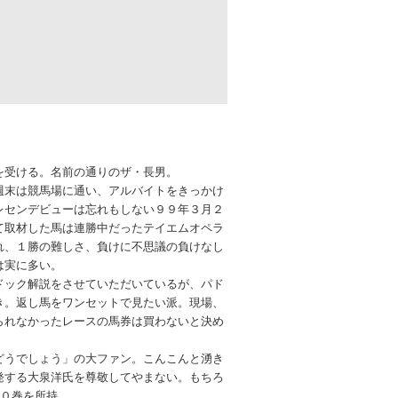
受ける。名前の通りのザ・長男。
末は競馬場に通い、アルバイトをきっかけ
レセンデビューは忘れもしない９９年３月２
て取材した馬は連勝中だったテイエムオペラ
れ、１勝の難しさ、負けに不思議の負けなし
は実に多い。
ック解説をさせていただいているが、パド
き。返し馬をワンセットで見たい派。現場、
られなかったレースの馬券は買わないと決め
うでしょう」の大ファン。こんこんと湧き
発する大泉洋氏を尊敬してやまない。もちろ
３０巻を所持。