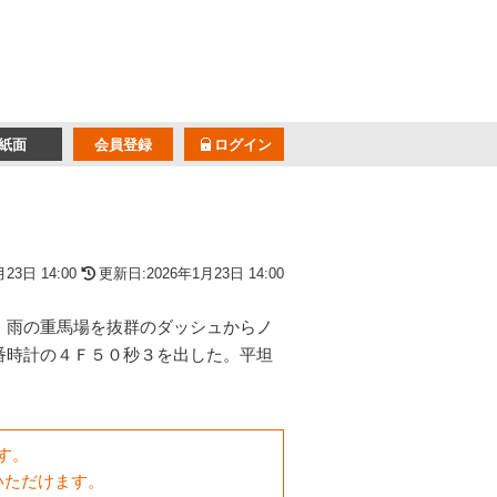
紙面
会員登録
ログイン
23日 14:00
更新日:2026年1月23日 14:00
。雨の重馬場を抜群のダッシュからノ
番時計の４Ｆ５０秒３を出した。平坦
す。
いただけます。