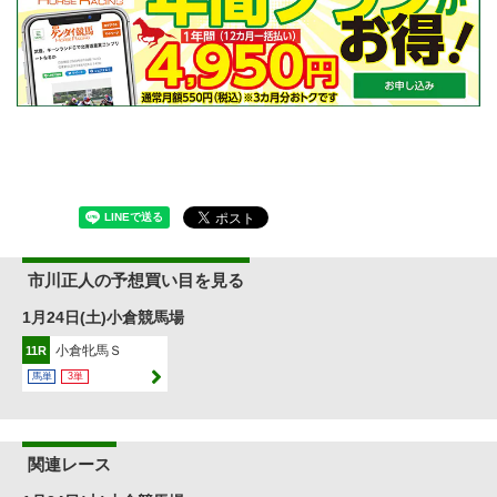
市川正人の予想買い目を見る
1月24日(土)小倉競馬場
小倉牝馬Ｓ
11R
馬単
3単
関連レース