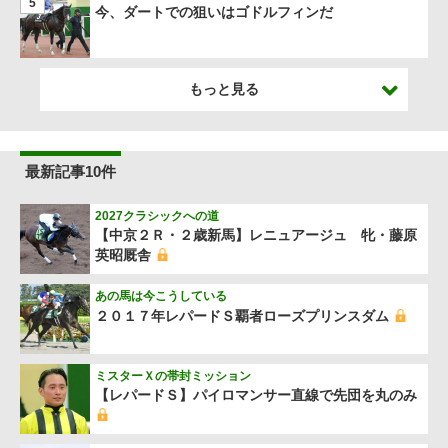
5
今、ダートでの狙いはゴドルフィンだ
もっと見る
最新記事10件
2027クラシックへの道
【中京２Ｒ・２歳新馬】レニュアージュ 牝・藤原
英昭厩舎
あの馬は今こうしている
２０１７年レパードＳ覇者ローズプリンスダム
ミスターＸの帯封ミッション
【レパードＳ】パイロマンサー直線で先団を丸のみ