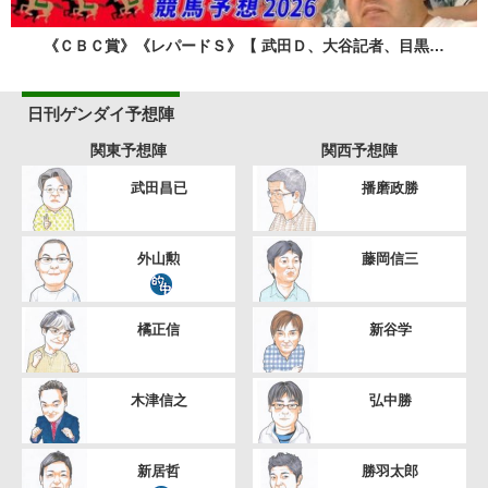
《ＣＢＣ賞》《レパードＳ》【 武田Ｄ、大谷記者、目黒…
日刊ゲンダイ予想陣
関東予想陣
関西予想陣
武田昌已
播磨政勝
外山勲
藤岡信三
橘正信
新谷学
木津信之
弘中勝
新居哲
勝羽太郎