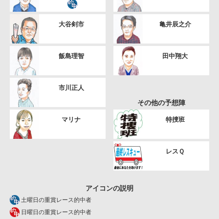
大谷剣市
亀井辰之介
飯島理智
田中翔大
市川正人
その他の予想陣
マリナ
特捜班
レスＱ
アイコンの説明
土曜日の重賞レース的中者
日曜日の重賞レース的中者