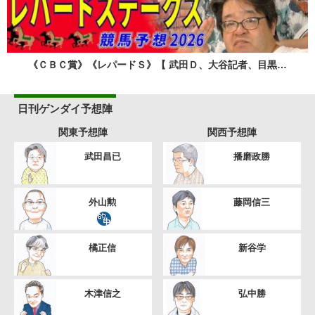
《ＣＢＣ賞》《レパードＳ》【 武田Ｄ、大谷記者、目黒…
日刊ゲンダイ予想陣
関東予想陣
関西予想陣
武田昌已
播磨政勝
外山勲
藤岡信三
橘正信
新谷学
木津信之
弘中勝