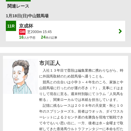
関連レース
1月18日(日)中山競馬場
京成杯
11R
GIII
芝2000m 15:45
16
24
人が予想
本の記事
市川正人
入社１３年目で普段は編集業務に携わりながら、時
に外国馬取材のため競馬場へ通うことも。
競馬との出合いは小学３～４年生のころ、家族と中
山競馬場に行ったのが運の尽き（？）。見事にドはま
りして現在に至る。週末特別版にてコラム「人気馬を
斬る」、関東ローカルでは本紙を担当しています。
記憶に残るレースは２００８年の天皇賞・秋と１０
年のスプリンターズＳ。前者はウオッカ、ダイワスカ
ーレットによる２センチ差の名勝負を現地で観戦でき
て今でもいい思い出に。一方、後者は水～金曜まで取
材してきた香港馬ウルトラファンタジーに本命を打た