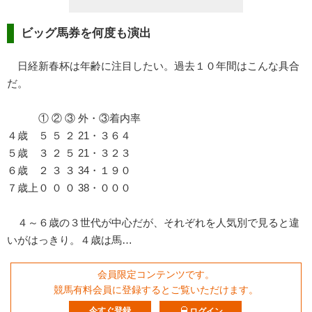
ビッグ馬券を何度も演出
日経新春杯は年齢に注目したい。過去１０年間はこんな具合
だ。
① ② ③ 外・③着内率
４歳 ５ ５ ２ 21・３６４
５歳 ３ ２ ５ 21・３２３
６歳 ２ ３ ３ 34・１９０
７歳上０ ０ ０ 38・０００
４～６歳の３世代が中心だが、それぞれを人気別で見ると違
いがはっきり。４歳は馬…
会員限定コンテンツです。
競馬有料会員に登録するとご覧いただけます。
今すぐ登録
ログイン