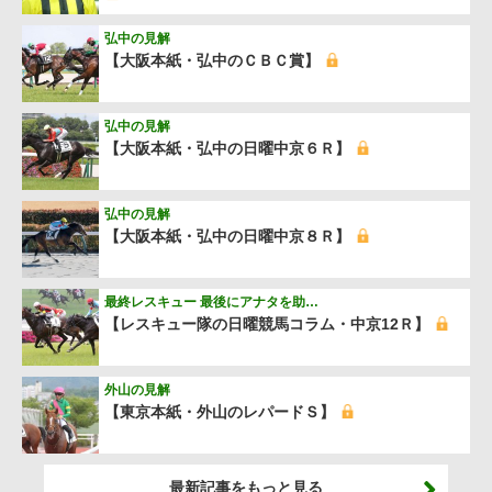
弘中の見解
【大阪本紙・弘中のＣＢＣ賞】
弘中の見解
【大阪本紙・弘中の日曜中京６Ｒ】
弘中の見解
【大阪本紙・弘中の日曜中京８Ｒ】
最終レスキュー 最後にアナタを助…
【レスキュー隊の日曜競馬コラム・中京12Ｒ】
外山の見解
【東京本紙・外山のレパードＳ】
最新記事をもっと見る