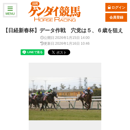
ログイン
MENU
会員登録
【日経新春杯】データ作戦 穴党は５、６歳を狙え
公開日:2026年1月15日 14:00
更新日:2026年1月16日 10:46