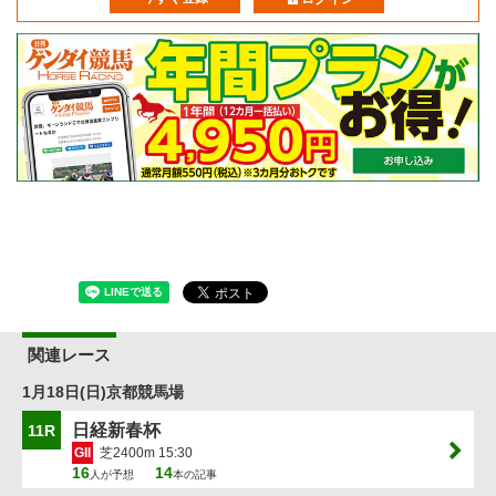
関連レース
1月18日(日)京都競馬場
日経新春杯
11R
GII
芝2400m 15:30
16
14
人が予想
本の記事