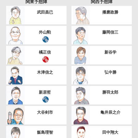
関東予想陣
関西予想陣
武田昌已
播磨政勝
外山勲
藤岡信三
橘正信
新谷学
木津信之
弘中勝
新居哲
勝羽太郎
大谷剣市
亀井辰之介
飯島理智
田中翔大