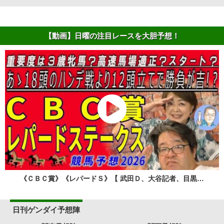
【動画】日曜の注目レースを大胆予想！
《ＣＢＣ賞》《レパードＳ》【 武田Ｄ、大谷記者、目黒…
日刊ゲンダイ予想陣