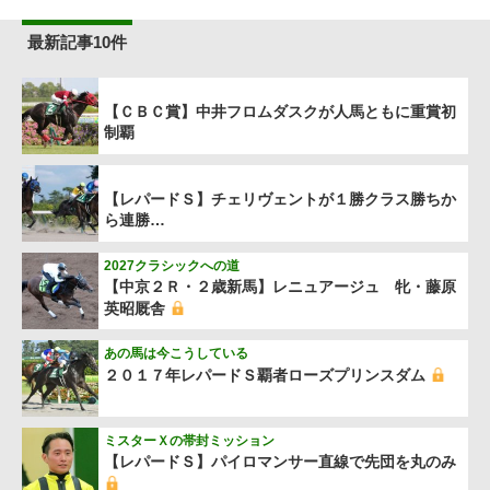
最新記事10件
【ＣＢＣ賞】中井フロムダスクが人馬ともに重賞初
制覇
【レパードＳ】チェリヴェントが１勝クラス勝ちか
ら連勝…
2027クラシックへの道
【中京２Ｒ・２歳新馬】レニュアージュ 牝・藤原
英昭厩舎
あの馬は今こうしている
２０１７年レパードＳ覇者ローズプリンスダム
ミスターＸの帯封ミッション
【レパードＳ】パイロマンサー直線で先団を丸のみ