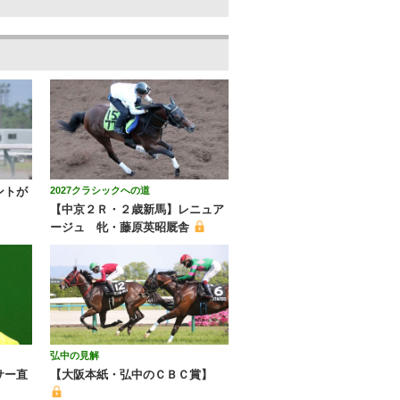
ントが
2027クラシックへの道
【中京２Ｒ・２歳新馬】レニュア
ージュ 牝・藤原英昭厩舎
弘中の見解
サー直
【大阪本紙・弘中のＣＢＣ賞】