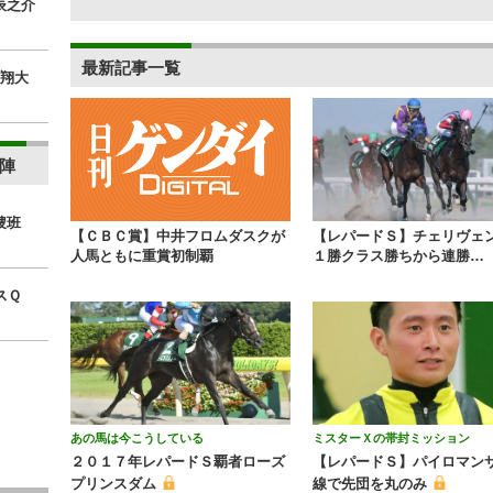
辰之介
最新記事一覧
翔大
陣
捜班
【ＣＢＣ賞】中井フロムダスクが
【レパードＳ】チェリヴェ
人馬ともに重賞初制覇
１勝クラス勝ちから連勝…
スＱ
あの馬は今こうしている
ミスターＸの帯封ミッション
２０１７年レパードＳ覇者ローズ
【レパードＳ】パイロマン
プリンスダム
線で先団を丸のみ