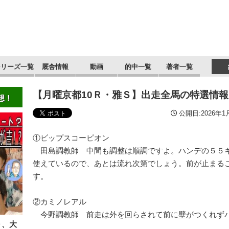
シリーズ一覧
厩舎情報
動画
的中一覧
著者一覧
【月曜京都10Ｒ・雅Ｓ】出走全馬の特選情報
想！
公開日:2026年1月
①ビップスコーピオン
田島調教師 中間も調整は順調ですよ。ハンデの５５
使えているので、あとは流れ次第でしょう。前が止まる
す。
②カミノレアル
今野調教師 前走は外を回らされて前に壁がつくれず
Ｄ、大