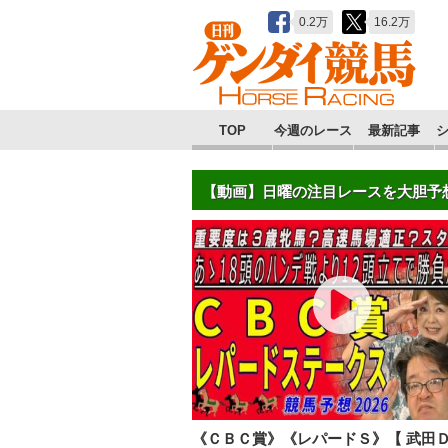
0.2万
16.2万
TOP
今週のレース
最新記事
【動画】日曜の注目レースを大胆予
《ＣＢＣ賞》《レパードＳ》【 武田