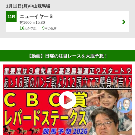
1月12日(月)中山競馬場
ニューイヤーＳ
11R
芝1600m 15:30
16
9
人が予想
本の記事
【動画】日曜の注目レースを大胆予想！