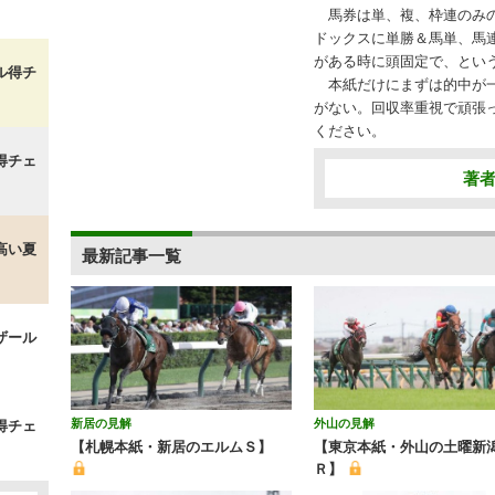
馬券は単、複、枠連のみの
ドックスに単勝＆馬単、馬
がある時に頭固定で、とい
ル得チ
本紙だけにまずは的中が一
がない。回収率重視で頑張
ください。
得チェ
著
高い夏
最新記事一覧
ザール
新居の見解
外山の見解
得チェ
【札幌本紙・新居のエルムＳ】
【東京本紙・外山の土曜新
Ｒ】