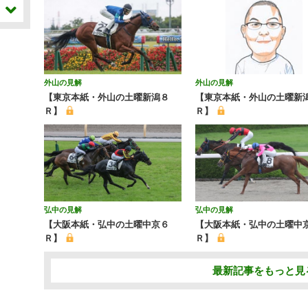
外山の見解
外山の見解
【東京本紙・外山の土曜新潟８
【東京本紙・外山の土曜新潟
Ｒ】
Ｒ】
弘中の見解
弘中の見解
【大阪本紙・弘中の土曜中京６
【大阪本紙・弘中の土曜中
Ｒ】
Ｒ】
最新記事をもっと見