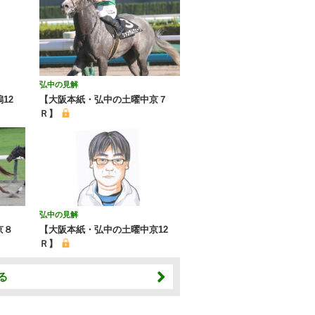
弘中の見解
12
【大阪本紙・弘中の土曜中京７
Ｒ】
弘中の見解
京８
【大阪本紙・弘中の土曜中京12
Ｒ】
る