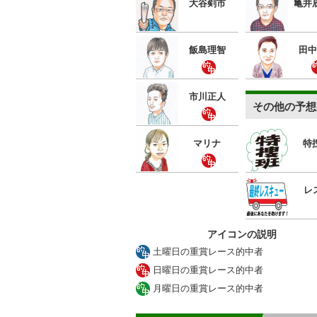
大谷剣市
亀井
飯島理智
田中
市川正人
その他の予想
マリナ
特
レ
アイコンの説明
土曜日の重賞レース的中者
日曜日の重賞レース的中者
月曜日の重賞レース的中者