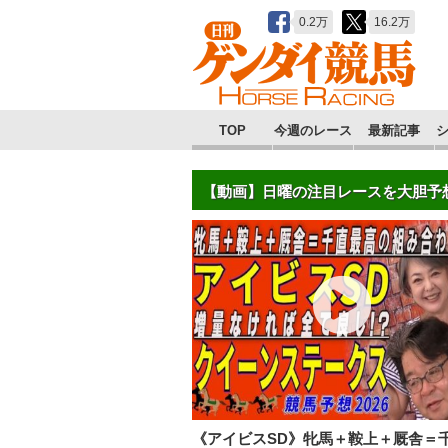
0.2万
16.2万
TOP
今週のレース
最新記事
【動画】日曜の注目レースを大胆予
《アイビスSD》牝馬＋鞍上＋厩舎＝