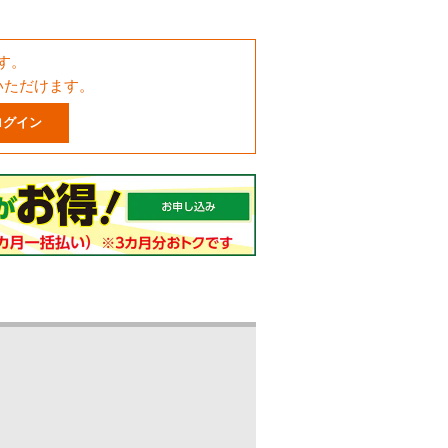
す。
いただけます。
ログイン