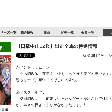
シリーズ一覧
厩舎情報
動画
的中一覧
著者一覧
【日曜中山12Ｒ】出走全馬の特選情報
想！
公開日:2026年1月
①ドントゥザムーン
高木調教師 前走？ 外を回った分の差だと思います
態もキープ。頑張ってほしいですね。
②アスタールフナ
柴田調教助手 前走はいったんゲートを出されて仕切
か、本来の行きっぷりがなかったです。リ…
千直最