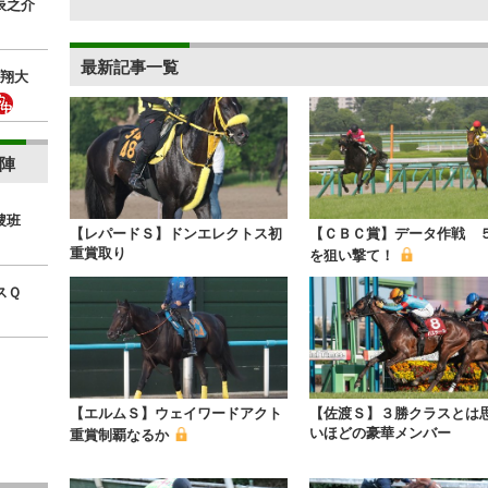
辰之介
最新記事一覧
翔大
陣
捜班
【レパードＳ】ドンエレクトス初
【ＣＢＣ賞】データ作戦 
重賞取り
を狙い撃て！
スＱ
【エルムＳ】ウェイワードアクト
【佐渡Ｓ】３勝クラスとは
いほどの豪華メンバー
重賞制覇なるか