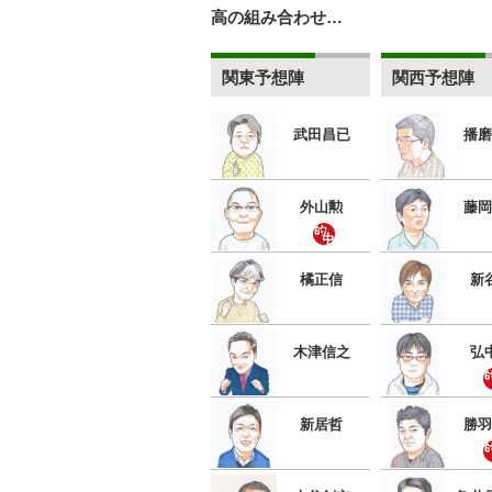
高の組み合わせ…
関東予想陣
関西予想陣
武田昌已
播磨
外山勲
藤岡
橘正信
新
木津信之
弘
新居哲
勝羽