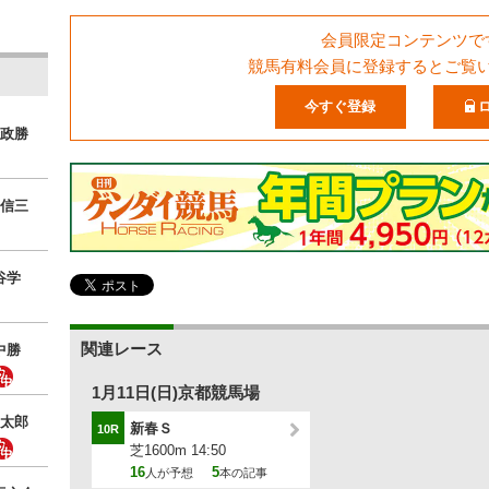
会員限定コンテンツで
競馬有料会員に登録するとご覧
今すぐ登録
政勝
信三
谷学
関連レース
中勝
1月11日(日)京都競馬場
太郎
新春Ｓ
10R
芝1600m 14:50
16
5
人が予想
本の記事