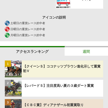
アイコンの説明
土曜日の重賞レース的中者
日曜日の重賞レース的中者
月曜日の重賞レース的中者
アクセスランキング
週間
1
【クイーンＳ】ココナッツブラウン進化示して重賞
初Ｖ
2
【レパードＳ】注目度高い夏の３歳ダート重賞
3
【ＣＢＣ賞】ディアナザール初重賞取り