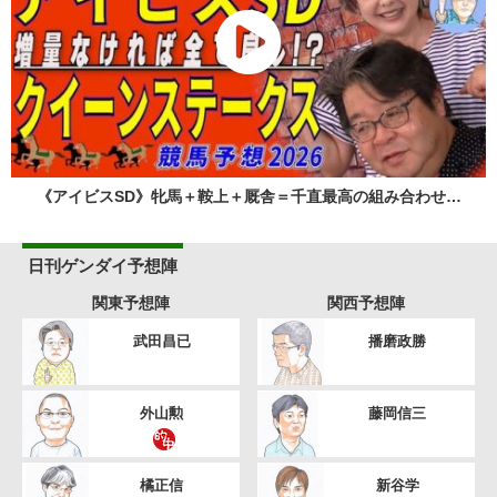
《アイビスSD》牝馬＋鞍上＋厩舎＝千直最高の組み合わせ…
日刊ゲンダイ予想陣
関東予想陣
関西予想陣
武田昌已
播磨政勝
外山勲
藤岡信三
橘正信
新谷学