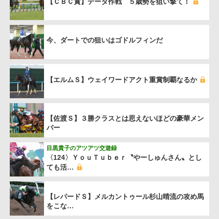
【ＣＢＣ賞】データ作戦 ５歳勢を狙い撃て！
今、ダートでの狙いはゴドルフィンだ
【エルムＳ】ウェイワードアクト重賞制覇なるか
【佐渡Ｓ】３勝クラスとは思えないほどの豪華メン
バー
目黒貴子のアツアツ交遊録
〈124〉ＹｏｕＴｕｂｅｒ〝やーしゅんさん〟とし
ても活…
【レパードＳ】メルカントゥール杉山晴流の攻め馬
をこな…