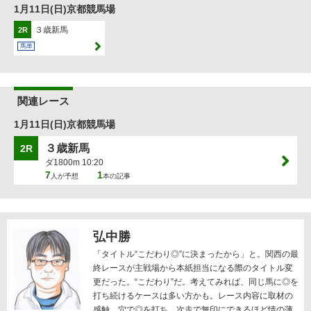
1月11日(日)京都競馬場
３歳新馬
2R
馬単
関連レース
1月11日(日)京都競馬場
３歳新馬
2R
ダ1800m 10:20
7
1
人が予想
本の記事
弘中勝
「タイトル“こだわり◎”に決まったから」と。関西の最
終レースが主戦場から本紙担当になる際のタイトル変
更だった。“こだわり”だ。考えてみれば、同じ馬に◎を
打ち続けるケースは多い方かも。レース内容に取材の
感触。穴で◎を打ち、次走で無印にできるほど情の薄