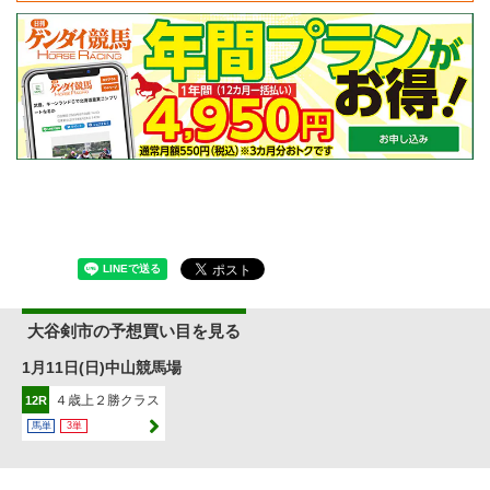
大谷剣市の予想買い目を見る
1月11日(日)中山競馬場
４歳上２勝クラス
12R
馬単
3単