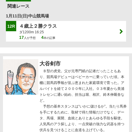
関連レース
1月11日(日)中山競馬場
４歳上２勝クラス
12R
ダ1200m 16:25
17
4
人が予想
本の記事
大谷剣市
Ｂ型の虎党。父が元専門紙の記者だったこともあ
り、競馬場デビューはベビーカーに乗っていた頃。本
棚に競馬四季報が並ぶ恵まれた家庭環境で育った。ア
ルバイトを経て２０００年に入社。０３年夏から美浦
トレセンに通い始め、担当は堀、相沢、鈴木伸厩舎な
ど。
予想の基本スタンスは“いかに儲けるか”。当たり馬券
を手にするために、取材で得た情報だけでなく、デー
タ、馬場、展開、血統とありとあらゆる手段を駆使。
人気馬のアラ探しより、一点突破の強力な武器を持つ
伏兵を見つけることに血道を上げている。