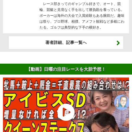
レース部きってのギャンブル好きで、オート、競
輪、競艇と見境なく手を出して勝負勘を養っている。
ポーカーは海外の大会で入賞経験もある腕前だ。趣味
は祭り、プロ野球、相撲、アメフト観戦など多岐にわ
たる。ゴルフは典型的な下手の横好き。
著者詳細、記事一覧へ
【動画】日曜の注目レースを大胆予想！