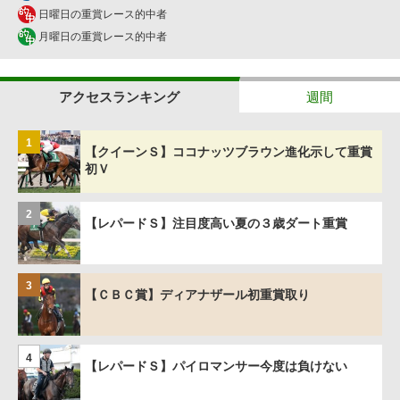
日曜日の重賞レース的中者
月曜日の重賞レース的中者
アクセスランキング
週間
1
【クイーンＳ】ココナッツブラウン進化示して重賞
初Ｖ
2
【レパードＳ】注目度高い夏の３歳ダート重賞
3
【ＣＢＣ賞】ディアナザール初重賞取り
4
【レパードＳ】パイロマンサー今度は負けない