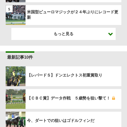
5
米国型ピューロマジックが２４年ぶりにレコード更
新
もっと見る
最新記事10件
【レパードＳ】ドンエレクトス初重賞取り
【ＣＢＣ賞】データ作戦 ５歳勢を狙い撃て！
今、ダートでの狙いはゴドルフィンだ