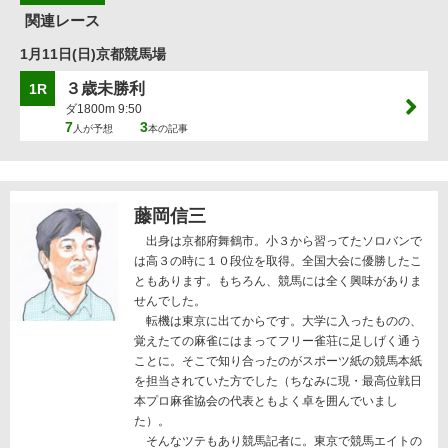
関連レース
1月11日(日)京都競馬場
３歳未勝利
1R
ダ1800m 9:50
7
3
人が予想
本の記事
藤岡信三
出身は京都府舞鶴市。小３から習ってたソロバンで
は高３の時に１０段位を取得。全国大会に優勝したこ
ともあります。もちろん、競馬には全く興味がありま
せんでした。
転機は東京に出てからです。大学に入ったものの、
覚えたての麻雀にはまってフリー雀荘に足しげく通う
ことに。そこで知り合ったのがスポーツ紙の競馬本紙
を担当されていた方でした（ちなみに現・最高位戦日
本プロ麻雀協会の代表ともよく卓を囲んでいまし
た）。
そんなツテもあり競馬記者に。東京で競馬エイトの