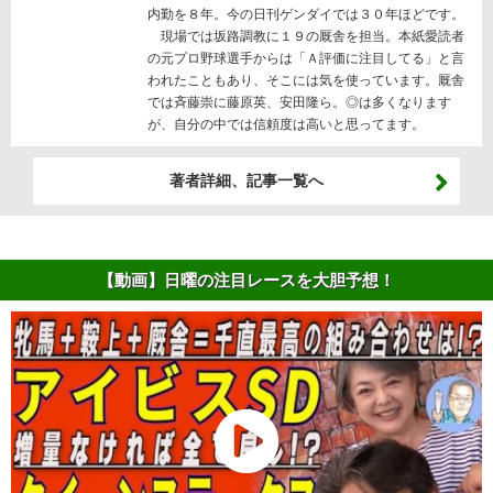
内勤を８年。今の日刊ゲンダイでは３０年ほどです。
現場では坂路調教に１９の厩舎を担当。本紙愛読者
の元プロ野球選手からは「Ａ評価に注目してる」と言
われたこともあり、そこには気を使っています。厩舎
では斉藤崇に藤原英、安田隆ら。◎は多くなります
が、自分の中では信頼度は高いと思ってます。
著者詳細、記事一覧へ
【動画】日曜の注目レースを大胆予想！