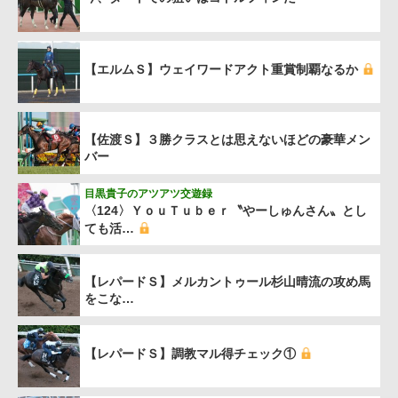
【エルムＳ】ウェイワードアクト重賞制覇なるか
【佐渡Ｓ】３勝クラスとは思えないほどの豪華メン
バー
目黒貴子のアツアツ交遊録
〈124〉ＹｏｕＴｕｂｅｒ〝やーしゅんさん〟とし
ても活…
【レパードＳ】メルカントゥール杉山晴流の攻め馬
をこな…
【レパードＳ】調教マル得チェック①