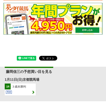
藤岡信三の予想買い目を見る
1月11日(日)京都競馬場
３歳未勝利
1R
馬単