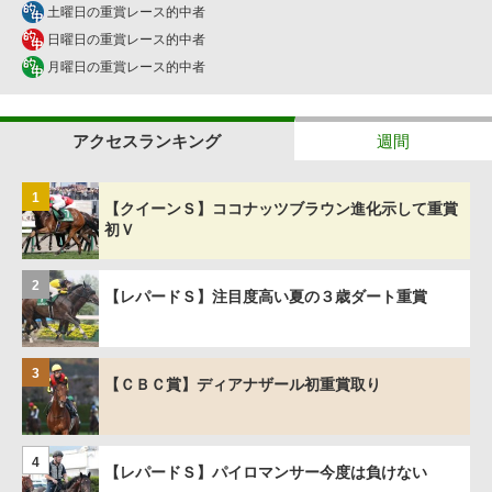
土曜日の重賞レース的中者
日曜日の重賞レース的中者
月曜日の重賞レース的中者
アクセスランキング
週間
1
【クイーンＳ】ココナッツブラウン進化示して重賞
初Ｖ
2
【レパードＳ】注目度高い夏の３歳ダート重賞
3
【ＣＢＣ賞】ディアナザール初重賞取り
4
【レパードＳ】パイロマンサー今度は負けない