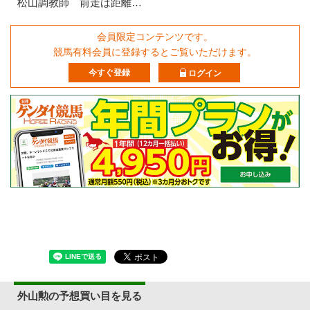
松山調教師 前走は距離…
会員限定コンテンツです。
競馬有料会員に登録するとご覧いただけます。
今すぐ登録
ログイン
外山勲の予想買い目を見る