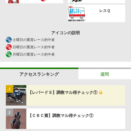
レスＱ
アイコンの説明
土曜日の重賞レース的中者
日曜日の重賞レース的中者
月曜日の重賞レース的中者
アクセスランキング
週間
1
【レパードＳ】調教マル得チェック①
2
【ＣＢＣ賞】調教マル得チェック①