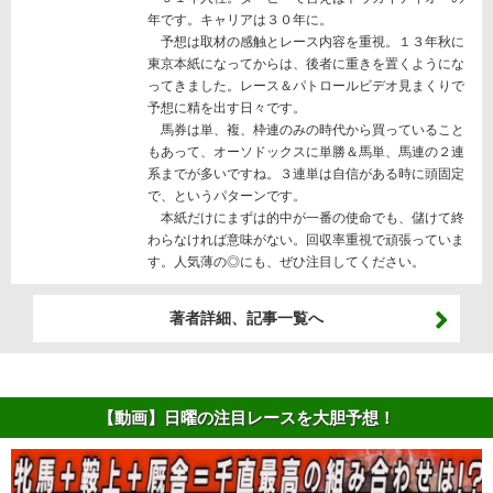
年です。キャリアは３０年に。
予想は取材の感触とレース内容を重視。１３年秋に
東京本紙になってからは、後者に重きを置くようにな
ってきました。レース＆パトロールビデオ見まくりで
予想に精を出す日々です。
馬券は単、複、枠連のみの時代から買っていること
もあって、オーソドックスに単勝＆馬単、馬連の２連
系までが多いですね。３連単は自信がある時に頭固定
で、というパターンです。
本紙だけにまずは的中が一番の使命でも、儲けて終
わらなければ意味がない。回収率重視で頑張っていま
す。人気薄の◎にも、ぜひ注目してください。
著者詳細、記事一覧へ
【動画】日曜の注目レースを大胆予想！