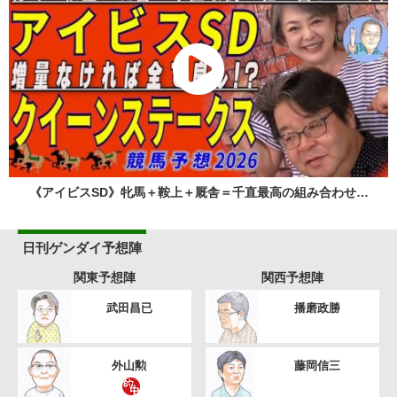
《アイビスSD》牝馬＋鞍上＋厩舎＝千直最高の組み合わせ…
日刊ゲンダイ予想陣
関東予想陣
関西予想陣
武田昌已
播磨政勝
外山勲
藤岡信三