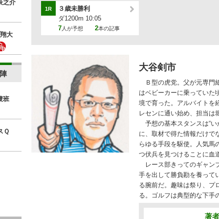
辰之介
３歳未勝利
1R
ダ1200m 10:05
7
2
人が予想
本の記事
翔大
大谷剣市
陣
Ｂ型の虎党。父が元専門紙
はベビーカーに乗っていた
捜班
境で育った。アルバイトを
レセンに通い始め、担当は
予想の基本スタンスは“い
スＱ
に、取材で得た情報だけで
らゆる手段を駆使。人気馬
つ伏兵を見つけることに血
レース部きってのギャンブ
手を出して勝負勘を養って
る腕前だ。趣味は祭り、プ
る。ゴルフは典型的な下手
著