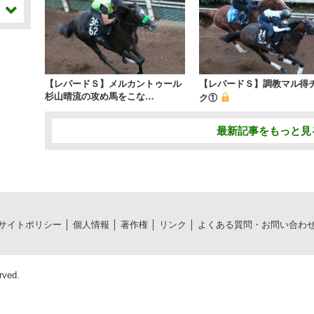
【レパードＳ】メルカントゥール
【レパードＳ】調教マル得
杉山晴流の攻め馬をこな…
ク①
最新記事をもっと見
サイトポリシー
個人情報
著作権
リンク
よくある質問・お問い合わ
rved.