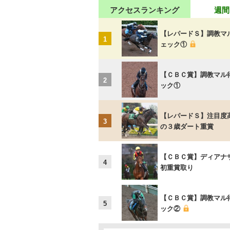
アクセスランキング
週間
【レパードＳ】調教マ
1
ェック①
【ＣＢＣ賞】調教マル
2
ック①
【レパードＳ】注目度
3
の３歳ダート重賞
【ＣＢＣ賞】ディアナ
4
初重賞取り
【ＣＢＣ賞】調教マル
5
ック②