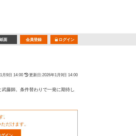
紙面
会員登録
ログイン
1月9日 14:00
更新日:2026年1月9日 14:00
と武藤師。条件替わりで一発に期待し
す。
いただけます。
ログイン