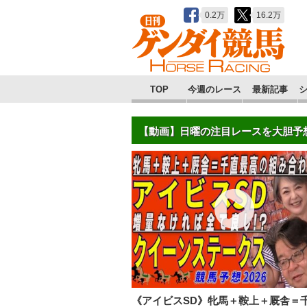
0.2万
16.2万
TOP
今週のレース
最新記事
【動画】日曜の注目レースを大胆予
《アイビスSD》牝馬＋鞍上＋厩舎＝