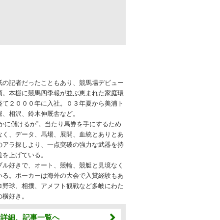
の記者だったこともあり、競馬場デビュー
頃。本棚に競馬四季報が並ぶ恵まれた家庭環
経て２０００年に入社。０３年夏から美浦ト
堀、相沢、鈴木伸厩舎など。
かに儲けるか”。当たり馬券を手にするため
なく、データ、馬場、展開、血統とありとあ
のアラ探しより、一点突破の強力な武器を持
道を上げている。
ル好きで、オート、競輪、競艇と見境なく
いる。ポーカーは海外の大会で入賞経験もあ
ロ野球、相撲、アメフト観戦など多岐にわた
の横好き。
者詳細、記事一覧へ