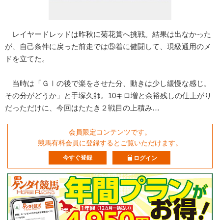
レイヤードレッドは昨秋に菊花賞へ挑戦。結果は出なかった
が、自己条件に戻った前走では⑤着に健闘して、現級通用のメ
ドを立てた。
当時は「ＧⅠの後で楽をさせた分、動きは少し緩慢な感じ。
その分がどうか」と手塚久師。10キロ増と余裕残しの仕上がり
だっただけに、今回はたたき２戦目の上積み…
会員限定コンテンツです。
競馬有料会員に登録するとご覧いただけます。
今すぐ登録
ログイン