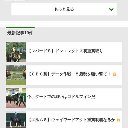
もっと見る
最新記事10件
【レパードＳ】ドンエレクトス初重賞取り
【ＣＢＣ賞】データ作戦 ５歳勢を狙い撃て！
今、ダートでの狙いはゴドルフィンだ
【エルムＳ】ウェイワードアクト重賞制覇なるか