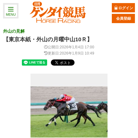
ログイン
MENU
会員登録
外山の見解
【東京本紙・外山の月曜中山10Ｒ】
公開日:2026年1月4日 17:00
更新日:2026年1月9日 10:49