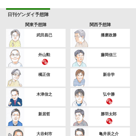
日刊ゲンダイ予想陣
関東予想陣
関西予想陣
武田昌已
播磨政勝
外山勲
藤岡信三
橘正信
新谷学
木津信之
弘中勝
新居哲
勝羽太郎
大谷剣市
亀井辰之介