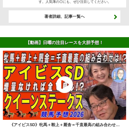
す。人気薄の◎にも、ぜひ注目してください。
著者詳細、記事一覧へ
【動画】日曜の注目レースを大胆予想！
《アイビスSD》牝馬＋鞍上＋厩舎＝千直最高の組み合わせ…