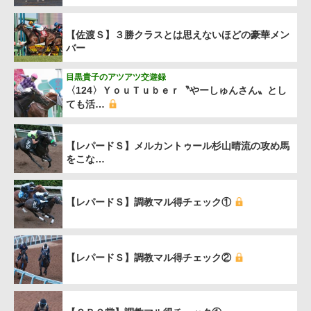
【佐渡Ｓ】３勝クラスとは思えないほどの豪華メン
バー
目黒貴子のアツアツ交遊録
〈124〉ＹｏｕＴｕｂｅｒ〝やーしゅんさん〟とし
ても活…
【レパードＳ】メルカントゥール杉山晴流の攻め馬
をこな…
【レパードＳ】調教マル得チェック①
【レパードＳ】調教マル得チェック②