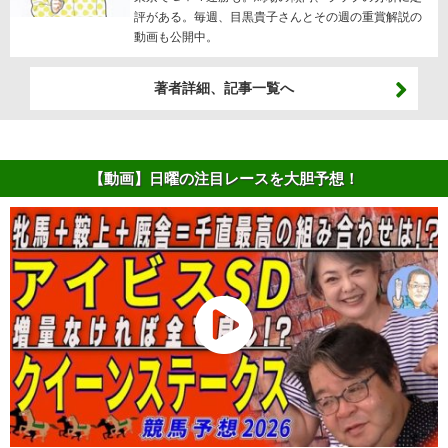
評がある。毎週、目黒貴子さんとその週の重賞解説の
動画も公開中。
著者詳細、記事一覧へ
【動画】日曜の注目レースを大胆予想！