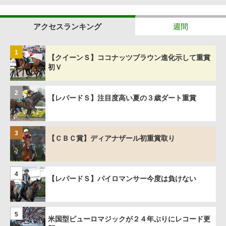
アクセスランキング
週間
1
【クイーンＳ】ココナッツブラウン進化示して重賞
初Ｖ
2
【レパードＳ】注目度高い夏の３歳ダート重賞
3
【ＣＢＣ賞】ディアナザール初重賞取り
4
【レパードＳ】パイロマンサー今度は負けない
5
米国型ピューロマジックが２４年ぶりにレコード更