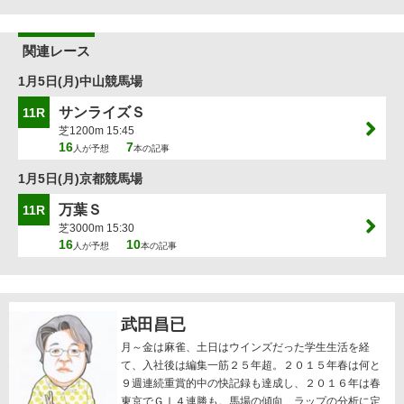
関連レース
1月5日(月)中山競馬場
サンライズＳ
11R
芝1200m 15:45
16
7
人が予想
本の記事
1月5日(月)京都競馬場
万葉Ｓ
11R
芝3000m 15:30
16
10
人が予想
本の記事
武田昌已
月～金は麻雀、土日はウインズだった学生生活を経
て、入社後は編集一筋２５年超。２０１５年春は何と
９週連続重賞的中の快記録も達成し、２０１６年は春
東京でＧⅠ４連勝も。馬場の傾向、ラップの分析に定