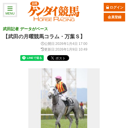
ログイン
MENU
会員登録
武田記者 データがベース
【武田の月曜競馬コラム・万葉Ｓ】
公開日:2026年1月4日 17:00
更新日:2026年1月9日 10:49