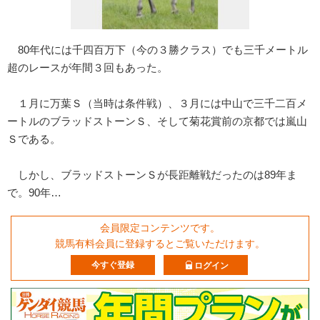
80年代には千四百万下（今の３勝クラス）でも三千メートル
超のレースが年間３回もあった。
１月に万葉Ｓ（当時は条件戦）、３月には中山で三千二百メ
ートルのブラッドストーンＳ、そして菊花賞前の京都では嵐山
Ｓである。
しかし、ブラッドストーンＳが長距離戦だったのは89年ま
で。90年…
会員限定コンテンツです。
競馬有料会員に登録するとご覧いただけます。
今すぐ登録
ログイン