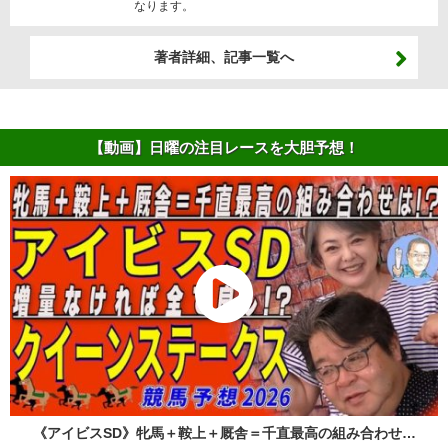
なります。
著者詳細、記事一覧へ
【動画】日曜の注目レースを大胆予想！
《アイビスSD》牝馬＋鞍上＋厩舎＝千直最高の組み合わせ…