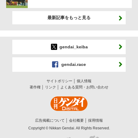
最新記事をもっと見る
gendai_keiba
gendai.race
サイトポリシー
個人情報
著作権
リンク
よくある質問・お問い合わせ
広告掲載について
会社概要
採用情報
Copyright © Nikkan Gendai. All Rights Reserved.