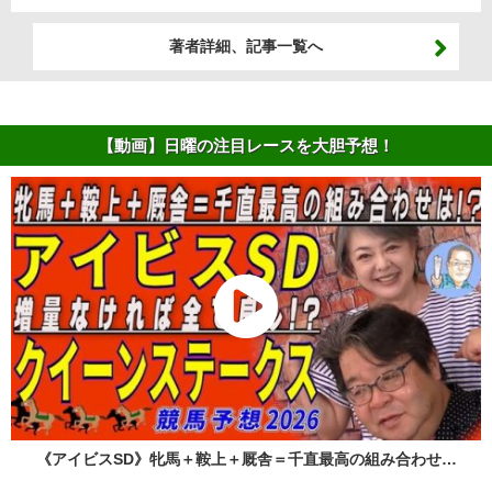
著者詳細、記事一覧へ
【動画】日曜の注目レースを大胆予想！
《アイビスSD》牝馬＋鞍上＋厩舎＝千直最高の組み合わせ…