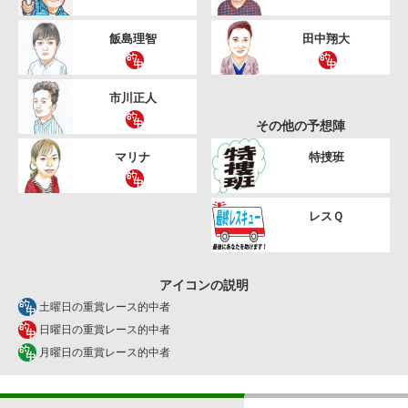
飯島理智
田中翔大
市川正人
その他の予想陣
マリナ
特捜班
レスＱ
アイコンの説明
土曜日の重賞レース的中者
日曜日の重賞レース的中者
月曜日の重賞レース的中者