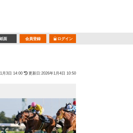
紙面
会員登録
ログイン
1月3日 14:00
更新日:2026年1月4日 10:50