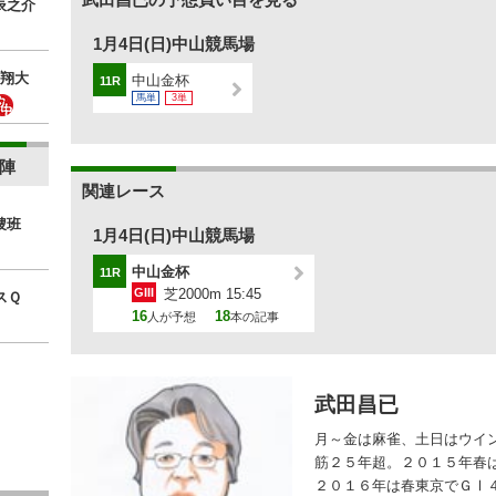
辰之介
1月4日(日)中山競馬場
翔大
中山金杯
11R
馬単
3単
陣
関連レース
捜班
1月4日(日)中山競馬場
中山金杯
11R
GIII
芝2000m 15:45
スＱ
16
18
人が予想
本の記事
武田昌已
月～金は麻雀、土日はウイ
筋２５年超。２０１５年春
２０１６年は春東京でＧⅠ