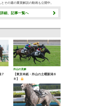
んとその週の重賞解説の動画も公開中。
者詳細、記事一覧へ
外山の見解
潟７
【東京本紙・外山の土曜新潟６
Ｒ】