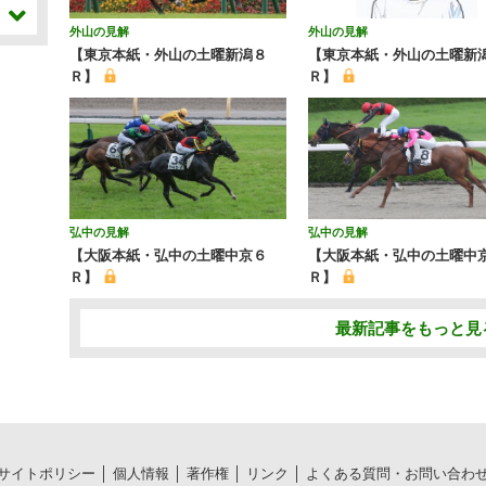
外山の見解
外山の見解
【東京本紙・外山の土曜新潟８
【東京本紙・外山の土曜新潟
Ｒ】
Ｒ】
弘中の見解
弘中の見解
【大阪本紙・弘中の土曜中京６
【大阪本紙・弘中の土曜中
Ｒ】
Ｒ】
最新記事をもっと見
サイトポリシー
個人情報
著作権
リンク
よくある質問・お問い合わ