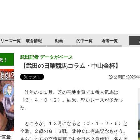
シリーズ一覧
厩舎情報
動画
的中一覧
著者一覧
武田記者 データがベース
想！
【武田の日曜競馬コラム・中山金杯】
公開日:2026年
昨年の１１月、芝の平地重賞で１番人気馬は
〈６・４・０・２〉。結果、堅いレースが多かっ
た。
ところが、１２月になると〈０・１・２・６〉と
全敗。２歳のＧⅠ３戦、阪神Ｃに有馬記念もそう。
千直最
さらに地方の交流重賞でも全日本２歳優駿、名古屋