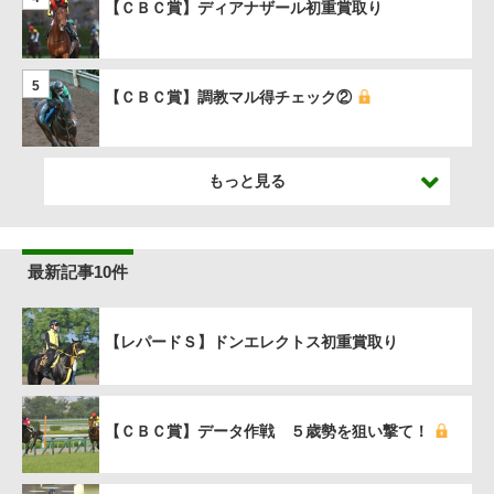
【ＣＢＣ賞】ディアナザール初重賞取り
5
【ＣＢＣ賞】調教マル得チェック②
もっと見る
最新記事10件
【レパードＳ】ドンエレクトス初重賞取り
【ＣＢＣ賞】データ作戦 ５歳勢を狙い撃て！