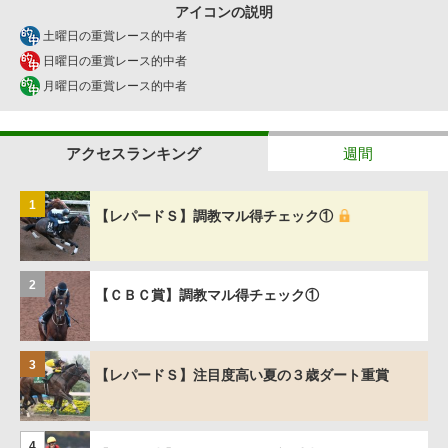
アイコンの説明
土曜日の重賞レース的中者
日曜日の重賞レース的中者
月曜日の重賞レース的中者
アクセスランキング
週間
1
【レパードＳ】調教マル得チェック①
2
【ＣＢＣ賞】調教マル得チェック①
3
【レパードＳ】注目度高い夏の３歳ダート重賞
4