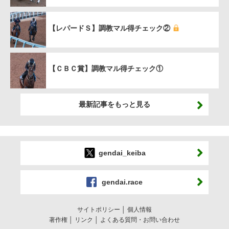
【レパードＳ】調教マル得チェック②
【ＣＢＣ賞】調教マル得チェック①
最新記事をもっと見る
gendai_keiba
gendai.race
サイトポリシー
個人情報
著作権
リンク
よくある質問・お問い合わせ