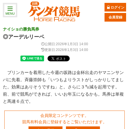
ログイン
MENU
会員登録
ナイショの勝負馬券
◎アーデルリーベ
公開日:2026年1月3日 14:00
更新日:2026年1月3日 14:00
ブリンカーを着用した今週の坂路は金杯出走のヤマニンサン
パに先着。斉藤崇師も「いつもよりラストがしっかりしてまし
た。効果はありそうですね」と。さらに３㌔減を起用です。
前、前で競馬ができれば、いいお年玉になるかも。馬券は単複
と馬連６点で。
会員限定コンテンツです。
競馬有料会員に登録するとご覧いただけます。