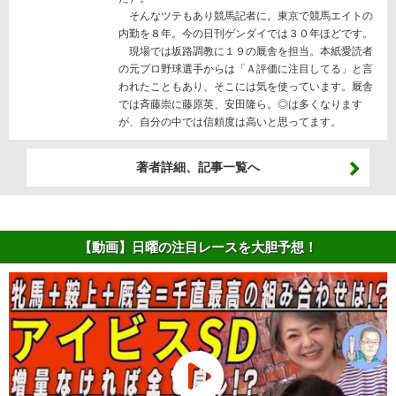
そんなツテもあり競馬記者に。東京で競馬エイトの
内勤を８年。今の日刊ゲンダイでは３０年ほどです。
現場では坂路調教に１９の厩舎を担当。本紙愛読者
の元プロ野球選手からは「Ａ評価に注目してる」と言
われたこともあり、そこには気を使っています。厩舎
では斉藤崇に藤原英、安田隆ら。◎は多くなります
が、自分の中では信頼度は高いと思ってます。
著者詳細、記事一覧へ
【動画】日曜の注目レースを大胆予想！