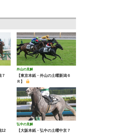
外山の見解
潟７
【東京本紙・外山の土曜新潟６
Ｒ】
弘中の見解
12
【大阪本紙・弘中の土曜中京７