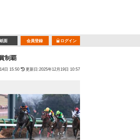
紙面
会員登録
ログイン
賞制覇
4日 15:50
更新日:2025年12月19日 10:57