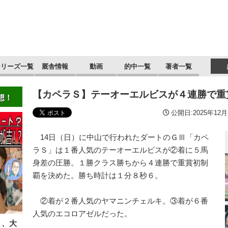
シリーズ一覧
厩舎情報
動画
的中一覧
著者一覧
【カペラＳ】テーオーエルビスが４連勝で重
想！
公開日:2025年12月1
14日（日）に中山で行われたダートのＧⅢ「カペ
ラＳ」は１番人気のテーオーエルビスが②着に５馬
身差の圧勝。１勝クラス勝ちから４連勝で重賞初制
覇を決めた。勝ち時計は１分８秒６。
②着が２番人気のヤマニンチェルキ。③着が６番
人気のエコロアゼルだった。
Ｄ、大