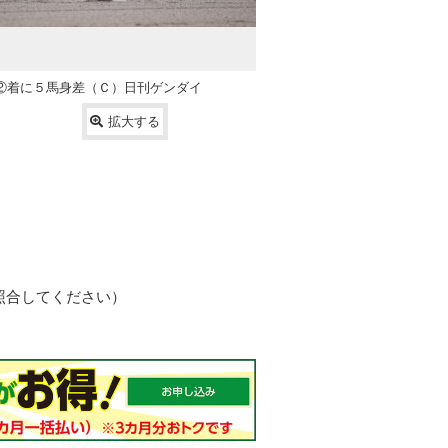
②着に５馬身差（Ｃ）日刊ゲンダイ
拡大する
照合してください）