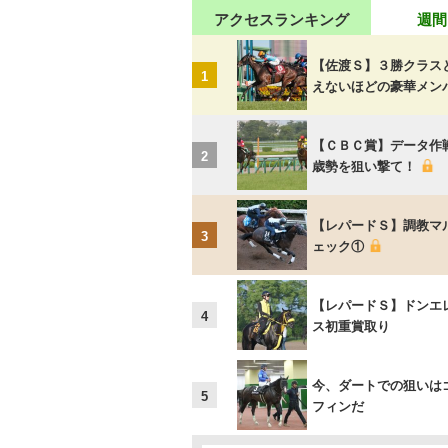
アクセスランキング
週間
【佐渡Ｓ】３勝クラス
1
えないほどの豪華メン
【ＣＢＣ賞】データ作
2
歳勢を狙い撃て！
【レパードＳ】調教マ
3
ェック①
【レパードＳ】ドンエ
4
ス初重賞取り
今、ダートでの狙いは
5
フィンだ