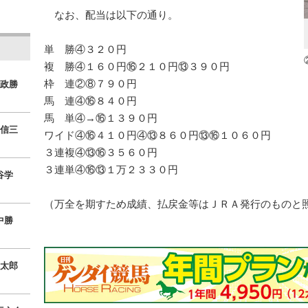
なお、配当は以下の通り。
単 勝④３２０円
複 勝④１６０円⑯２１０円⑬３９０円
枠 連②⑧７９０円
政勝
馬 連④⑯８４０円
馬 単④→⑯１３９０円
信三
ワイド④⑯４１０円④⑬８６０円⑬⑯１０６０円
３連複④⑬⑯３５６０円
３連単④⑯⑬１万２３３０円
谷学
（万全を期すため成績、払戻金等はＪＲＡ発行のものと
中勝
太郎