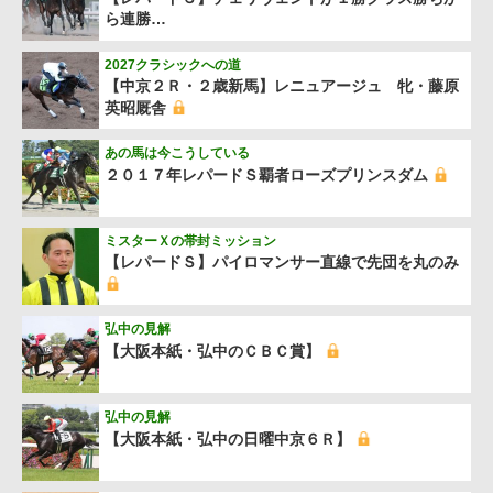
ら連勝…
2027クラシックへの道
【中京２Ｒ・２歳新馬】レニュアージュ 牝・藤原
英昭厩舎
あの馬は今こうしている
２０１７年レパードＳ覇者ローズプリンスダム
ミスターＸの帯封ミッション
【レパードＳ】パイロマンサー直線で先団を丸のみ
弘中の見解
【大阪本紙・弘中のＣＢＣ賞】
弘中の見解
【大阪本紙・弘中の日曜中京６Ｒ】