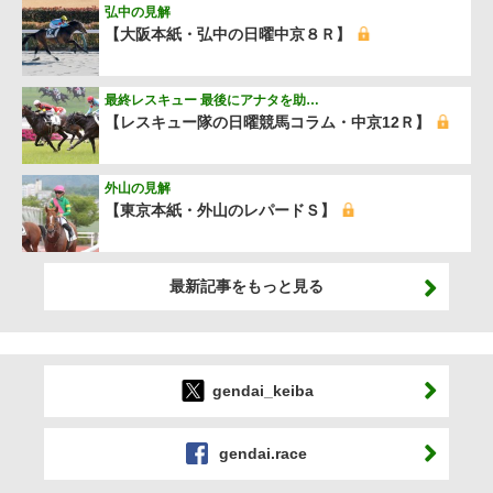
弘中の見解
【大阪本紙・弘中の日曜中京８Ｒ】
最終レスキュー 最後にアナタを助…
【レスキュー隊の日曜競馬コラム・中京12Ｒ】
外山の見解
【東京本紙・外山のレパードＳ】
最新記事をもっと見る
gendai_keiba
gendai.race