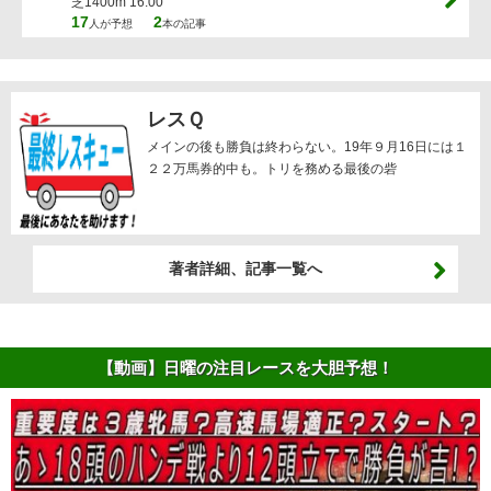
芝1400m 16:00
17
2
人が予想
本の記事
レスＱ
メインの後も勝負は終わらない。19年９月16日には１
２２万馬券的中も。トリを務める最後の砦
著者詳細、記事一覧へ
【動画】日曜の注目レースを大胆予想！