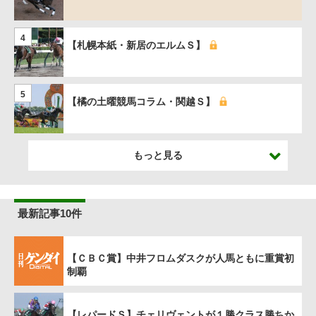
4
【札幌本紙・新居のエルムＳ】
5
【橘の土曜競馬コラム・関越Ｓ】
もっと見る
最新記事10件
【ＣＢＣ賞】中井フロムダスクが人馬ともに重賞初
制覇
【レパードＳ】チェリヴェントが１勝クラス勝ちか