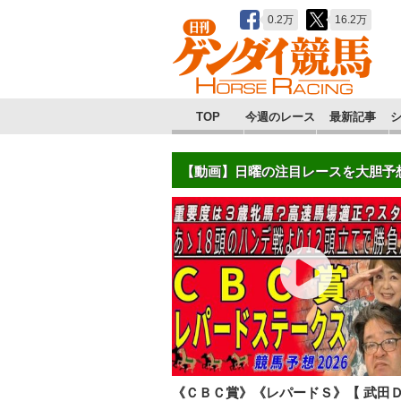
0.2万
16.2万
TOP
今週のレース
最新記事
【動画】日曜の注目レースを大胆予
《ＣＢＣ賞》《レパードＳ》【 武田