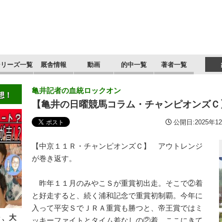
シリーズ一覧
厩舎情報
動画
的中一覧
著者一覧
亀井記者の血統ロックオン
想！
【亀井の日曜競馬コラム・チャンピオンズＣ
公開日:2025年12
【中京１１Ｒ・チャンピオンズＣ】 アウトレンジ
が巻き返す。
昨年１１月のみやこＳが重賞初出走。そこで②着
と好走すると、続く浦和記念で重賞初制覇。今年に
入って平安ＳでＪＲＡ重賞も勝つと、帝王賞ではミ
Ｄ、大
ッキーファイトとタイム差なしの②着。ここにきて