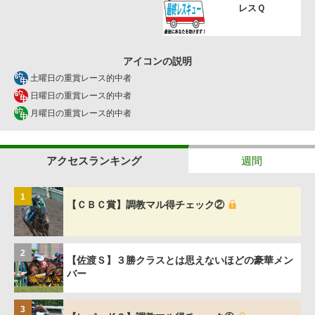
レスＱ
アイコンの説明
土曜日の重賞レース的中者
日曜日の重賞レース的中者
月曜日の重賞レース的中者
アクセスランキング
週間
1
【ＣＢＣ賞】調教マル得チェック②
2
【佐渡Ｓ】３勝クラスとは思えないほどの豪華メン
バー
3