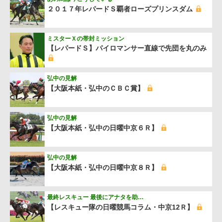
２０１７年レパードＳ覇者ローズプリンスダム
ミスターＸの帯封ミッション
【レパードＳ】パイロマンサー直線で先団を丸のみ
弘中の見解
【大阪本紙・弘中のＣＢＣ賞】
弘中の見解
【大阪本紙・弘中の日曜中京６Ｒ】
弘中の見解
【大阪本紙・弘中の日曜中京８Ｒ】
最終レスキュー 最後にアナタを助…
【レスキュー隊の日曜競馬コラム・中京12Ｒ】