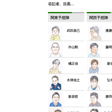
谷記者、目黒…
関東予想陣
関西予想陣
武田昌已
播磨
外山勲
藤岡
橘正信
新
木津信之
弘
新居哲
勝羽