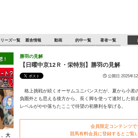
シリーズ一覧
厩舎情報
動画
的中一覧
著者一覧
勝羽の見解
想！
【日曜中京12Ｒ・栄特別】勝羽の見解
公開日:2025年12
格上挑戦が続くオーサムユニバンスだが、夏から小差
負圏外とも思える後方から、長く脚を使って連対した前
レベルがやや落ちたここで待望の初勝利を挙げる。
会員限定コンテンツで
競馬有料会員に登録するとご覧
Ｄ、大