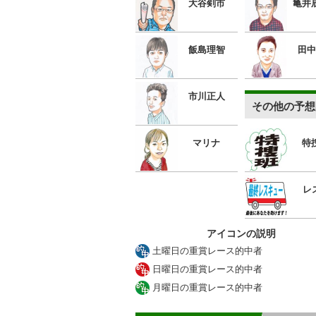
大谷剣市
亀井
飯島理智
田中
市川正人
その他の予想
マリナ
特
レ
アイコンの説明
土曜日の重賞レース的中者
日曜日の重賞レース的中者
月曜日の重賞レース的中者