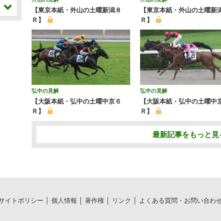
【東京本紙・外山の土曜新潟８
【東京本紙・外山の土曜新潟
Ｒ】
Ｒ】
弘中の見解
弘中の見解
【大阪本紙・弘中の土曜中京６
【大阪本紙・弘中の土曜中
Ｒ】
Ｒ】
最新記事をもっと見
サイトポリシー
個人情報
著作権
リンク
よくある質問・お問い合わ