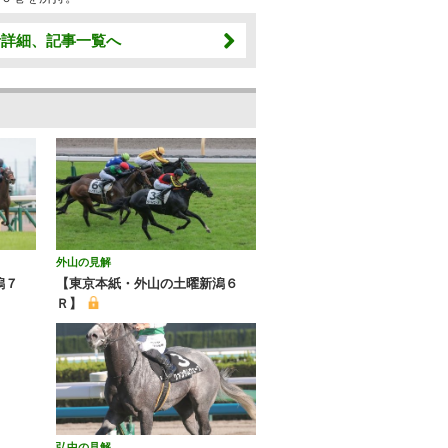
者詳細、記事一覧へ
外山の見解
潟７
【東京本紙・外山の土曜新潟６
Ｒ】
弘中の見解