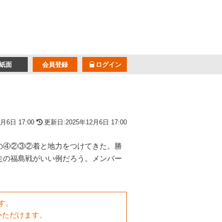
紙面
会員登録
ログイン
月6日 17:00
更新日:2025年12月6日 17:00
の④②③②着と地力をつけてきた。勝
走の福島戦がいい例だろう。メンバー
す。
いただけます。