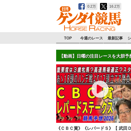
0.2万
16.2万
TOP
今週のレース
最新記事
【動画】日曜の注目レースを大胆予
《ＣＢＣ賞》《レパードＳ》【 武田