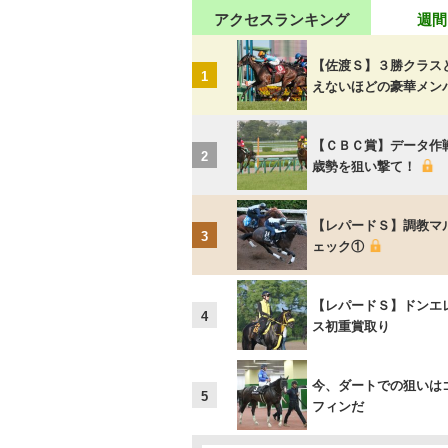
アクセスランキング
週間
【佐渡Ｓ】３勝クラス
1
えないほどの豪華メン
【ＣＢＣ賞】データ作
2
歳勢を狙い撃て！
【レパードＳ】調教マ
3
ェック①
【レパードＳ】ドンエ
4
ス初重賞取り
今、ダートでの狙いは
5
フィンだ