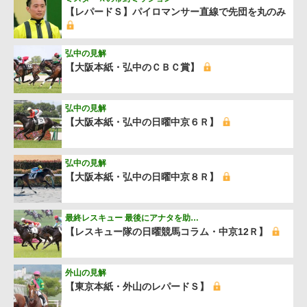
【レパードＳ】パイロマンサー直線で先団を丸のみ
弘中の見解
【大阪本紙・弘中のＣＢＣ賞】
弘中の見解
【大阪本紙・弘中の日曜中京６Ｒ】
弘中の見解
【大阪本紙・弘中の日曜中京８Ｒ】
最終レスキュー 最後にアナタを助…
【レスキュー隊の日曜競馬コラム・中京12Ｒ】
外山の見解
【東京本紙・外山のレパードＳ】