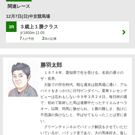
関連レース
12月7日(日)中京競馬場
３歳上１勝クラス
3R
ダ1800m 11:05
7
2
人が予想
本の記事
勝羽太郎
１９７４年、愛知県で生を受ける。名前の通りの
ザ・長男。
大阪での学生時代、暇な週末は競馬場に通い、アル
バイトをきっかけに日刊ゲンダイへ。栗東トレセンデ
ビューは忘れもしない９９年３月２４日。毎日杯の週
で、初めて取材した馬は連勝中だったテイエムオペラ
オー。以降、同馬に魅せられ、１勝の難しさ、負けに
不思議の負けなしと、学ばせてもらったことは実に多
い。
グリーンチャンネルでパドック解説をさせていただ
いているが、パドック党であり、大の馬体好き。返し