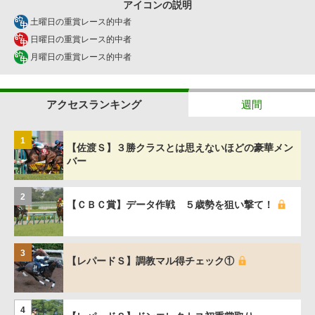
アイコンの説明
土曜日の重賞レース的中者
日曜日の重賞レース的中者
月曜日の重賞レース的中者
アクセスランキング
週間
1
【佐渡Ｓ】３勝クラスとは思えないほどの豪華メン
バー
2
【ＣＢＣ賞】データ作戦 ５歳勢を狙い撃て！
3
【レパードＳ】調教マル得チェック①
4