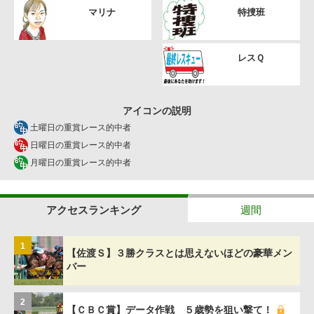
マリナ
特捜班
レスＱ
アイコンの説明
土曜日の重賞レース的中者
日曜日の重賞レース的中者
月曜日の重賞レース的中者
アクセスランキング
週間
1
【佐渡Ｓ】３勝クラスとは思えないほどの豪華メン
バー
2
【ＣＢＣ賞】データ作戦 ５歳勢を狙い撃て！