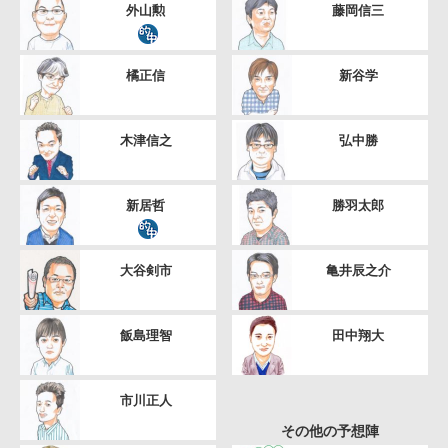
外山勲
藤岡信三
橘正信
新谷学
木津信之
弘中勝
新居哲
勝羽太郎
大谷剣市
亀井辰之介
飯島理智
田中翔大
市川正人
その他の予想陣