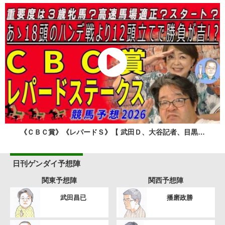
《ＣＢＣ賞》《レパードＳ》【 武田Ｄ、大谷記者、目黒…
日刊ゲンダイ予想陣
関東予想陣
関西予想陣
武田昌已
播磨政勝