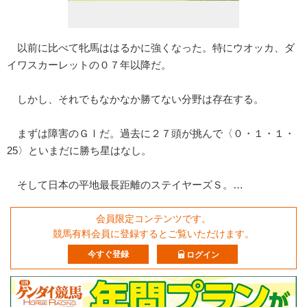
以前に比べて牝馬ははるかに強くなった。特にウオッカ、ダ
イワスカーレットの０７年以降だ。
しかし、それでもなかなか勝てない分野は存在する。
まずは障害のＧⅠだ。過去に２７頭が挑んで〈０・１・１・
25〉といまだに勝ち星はなし。
そして日本の平地最長距離のステイヤーズＳ。…
会員限定コンテンツです。
競馬有料会員に登録するとご覧いただけます。
今すぐ登録
ログイン