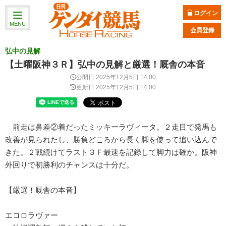
ログイン
MENU
会員登録
弘中の見解
【土曜阪神３Ｒ】弘中の見解と厳選！厩舎の本音
公開日:2025年12月5日 14:00
更新日:2025年12月5日 14:00
前走は鼻差②着だったミッキーラヴィータ。２走目で発馬も
改善が見られたし、勝負どころから長く脚を使って追い込んで
きた。２戦続けてラスト３Ｆ最速を記録して脚力は確か。阪神
外回りで初勝利のチャンスは十分だ。
【厳選！厩舎の本音】
エコロラヴァー