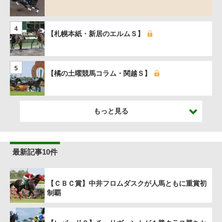
4
【札幌本紙・新居のエルムＳ】
5
【橘の土曜競馬コラム・関越Ｓ】
もっと見る
最新記事10件
【ＣＢＣ賞】中井フロムダスクが人馬ともに重賞初
制覇