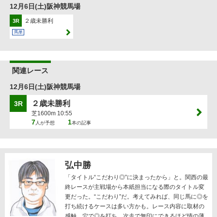
12月6日(土)阪神競馬場
２歳未勝利
3R
馬単
関連レース
12月6日(土)阪神競馬場
２歳未勝利
3R
芝1600m 10:55
7
1
人が予想
本の記事
弘中勝
「タイトル“こだわり◎”に決まったから」と。関西の最
終レースが主戦場から本紙担当になる際のタイトル変
更だった。“こだわり”だ。考えてみれば、同じ馬に◎を
打ち続けるケースは多い方かも。レース内容に取材の
感触。穴で◎を打ち、次走で無印にできるほど情の薄