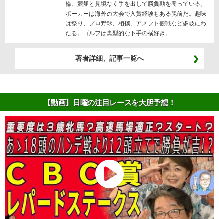
輪、競艇と見境なく手を出して勝負勘を養っている。
ポーカーは海外の大会で入賞経験もある腕前だ。趣味
は祭り、プロ野球、相撲、アメフト観戦など多岐にわ
たる。ゴルフは典型的な下手の横好き。
著者詳細、記事一覧へ
【動画】日曜の注目レースを大胆予想！