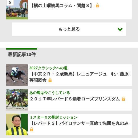
5
【橘の土曜競馬コラム・関越Ｓ】
もっと見る
最新記事10件
2027クラシックへの道
【中京２Ｒ・２歳新馬】レニュアージュ 牝・藤原
英昭厩舎
あの馬は今こうしている
２０１７年レパードＳ覇者ローズプリンスダム
ミスターＸの帯封ミッション
【レパードＳ】パイロマンサー直線で先団を丸のみ