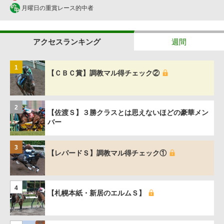
月曜日の重賞レース的中者
アクセスランキング
週間
1
【ＣＢＣ賞】調教マル得チェック②
2
【佐渡Ｓ】３勝クラスとは思えないほどの豪華メン
バー
3
【レパードＳ】調教マル得チェック①
4
【札幌本紙・新居のエルムＳ】