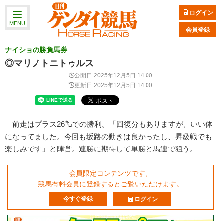
ログイン
MENU
会員登録
ナイショの勝負馬券
◎マリノトニトゥルス
公開日:2025年12月5日 14:00
更新日:2025年12月5日 14:00
前走はプラス26㌔での勝利。「回復分もありますが、いい体
になってました。今回も坂路の動きは良かったし、昇級戦でも
楽しみです」と陣営。連勝に期待して単勝と馬連で狙う。
会員限定コンテンツです。
競馬有料会員に登録するとご覧いただけます。
今すぐ登録
ログイン