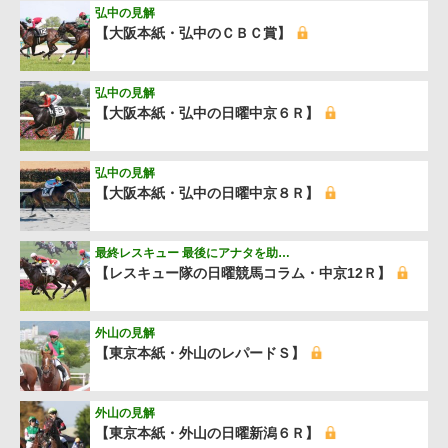
弘中の見解
【大阪本紙・弘中のＣＢＣ賞】
弘中の見解
【大阪本紙・弘中の日曜中京６Ｒ】
弘中の見解
【大阪本紙・弘中の日曜中京８Ｒ】
最終レスキュー 最後にアナタを助…
【レスキュー隊の日曜競馬コラム・中京12Ｒ】
外山の見解
【東京本紙・外山のレパードＳ】
外山の見解
【東京本紙・外山の日曜新潟６Ｒ】