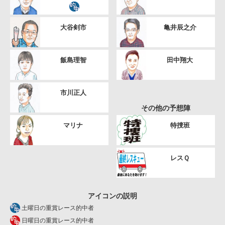
大谷剣市
亀井辰之介
飯島理智
田中翔大
市川正人
その他の予想陣
マリナ
特捜班
レスＱ
アイコンの説明
土曜日の重賞レース的中者
日曜日の重賞レース的中者