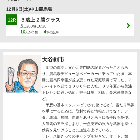
12月6日(土)中山競馬場
３歳上２勝クラス
12R
芝1200m 16:20
16
4
人が予想
本の記事
大谷剣市
Ｂ型の虎党。父が元専門紙の記者だったこともあ
り、競馬場デビューはベビーカーに乗っていた頃。本
棚に競馬四季報が並ぶ恵まれた家庭環境で育った。ア
ルバイトを経て２０００年に入社。０３年夏から美浦
トレセンに通い始め、担当は堀、相沢、鈴木伸厩舎な
ど。
予想の基本スタンスは“いかに儲けるか”。当たり馬券
を手にするために、取材で得た情報だけでなく、デー
タ、馬場、展開、血統とありとあらゆる手段を駆使。
人気馬のアラ探しより、一点突破の強力な武器を持つ
伏兵を見つけることに血道を上げている。
レース部きってのギャンブル好きで、オート、競