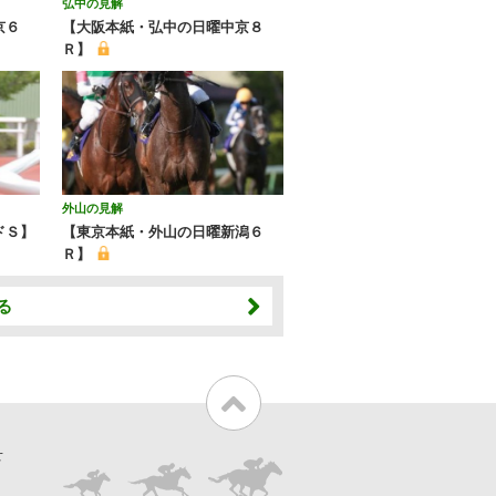
弘中の見解
京６
【大阪本紙・弘中の日曜中京８
Ｒ】
外山の見解
ドＳ】
【東京本紙・外山の日曜新潟６
Ｒ】
る
せ