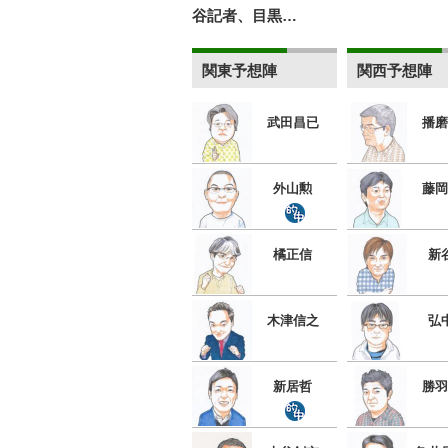
谷記者、目黒…
関東予想陣
関西予想陣
武田昌已
播磨
外山勲
藤岡
橘正信
新
木津信之
弘
新居哲
勝羽