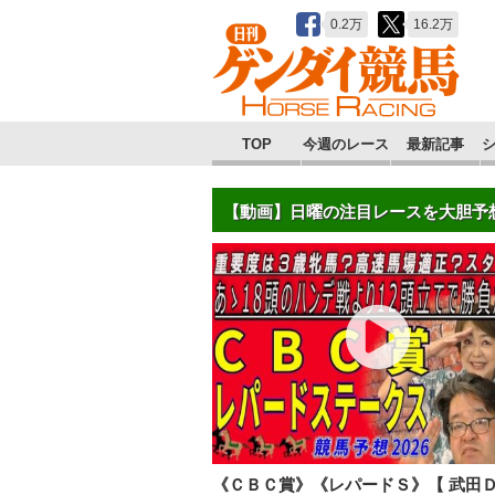
0.2万
16.2万
TOP
今週のレース
最新記事
【動画】日曜の注目レースを大胆予
《ＣＢＣ賞》《レパードＳ》【 武田