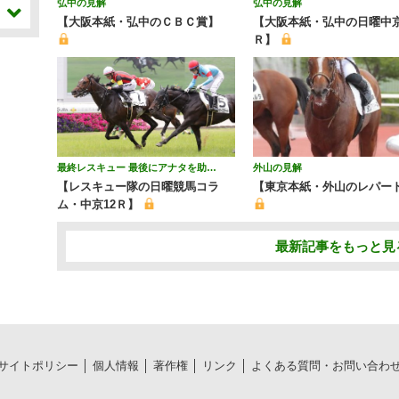
弘中の見解
弘中の見解
【大阪本紙・弘中のＣＢＣ賞】
【大阪本紙・弘中の日曜中
Ｒ】
最終レスキュー 最後にアナタを助…
外山の見解
【レスキュー隊の日曜競馬コラ
【東京本紙・外山のレパー
ム・中京12Ｒ】
最新記事をもっと見
サイトポリシー
個人情報
著作権
リンク
よくある質問・お問い合わ