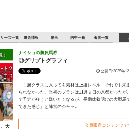
シリーズ一覧
厩舎情報
動画
的中一覧
著者一覧
ナイショの勝負馬券
想！
◎グリプトグラフィ
公開日:2025年12
１勝クラスに入っても素材は上級レベル。それでも未
られなかった。当初のプランは11月９日の京都だったが
で予定が狂うと嫌いたくなるが、長期休養明けの大型馬
てきた感じ」と陣営のジャッ…
会員限定コンテンツで
Ｄ、大