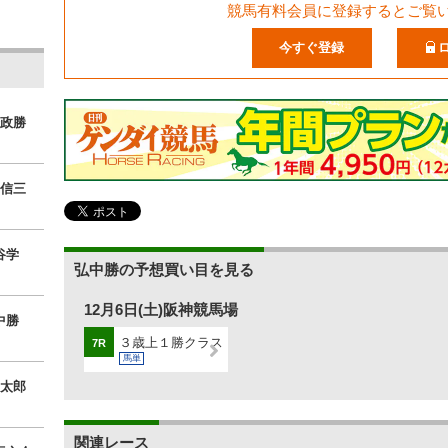
競馬有料会員に登録するとご覧
今すぐ登録
政勝
信三
谷学
弘中勝の予想買い目を見る
12月6日(土)阪神競馬場
中勝
３歳上１勝クラス
7R
馬単
太郎
関連レース