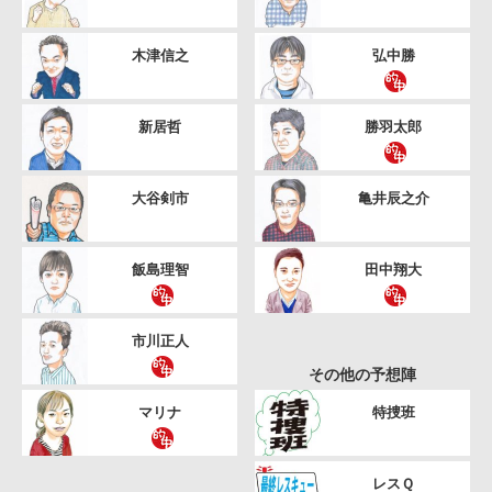
木津信之
弘中勝
新居哲
勝羽太郎
大谷剣市
亀井辰之介
飯島理智
田中翔大
市川正人
その他の予想陣
マリナ
特捜班
レスＱ