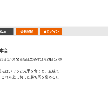
紙面
会員登録
ログイン
本音
3日 17:00
更新日:2025年11月23日 17:00
前走はジワッと先手を奪うと、直線で
。これを差し切った勝ち馬を褒めるし