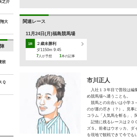
辰之介
関連レース
翔大
11月24日(月)福島競馬場
２歳未勝利
1R
陣
ダ1150m 9:45
7
1
人が予想
本の記事
捜班
市川正人
スＱ
入社１３年目で普段は編集
め競馬場へ通うことも。
競馬との出合いは小学３～
のが運の尽き（？）。見事
コラム「人気馬を斬る」、
記憶に残るレースは２００
ズＳ。前者はウオッカ、ダ
を現地で観戦できて今でも