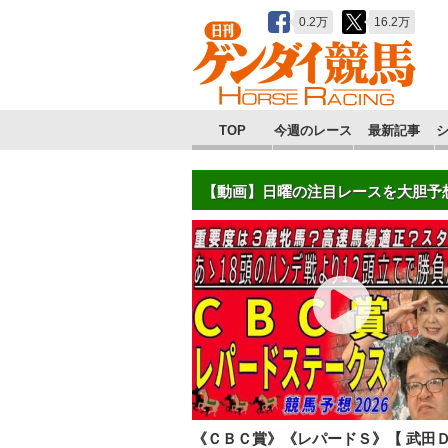
0.2万
16.2万
TOP
今週のレース
最新記事
【動画】日曜の注目レースを大胆予
《ＣＢＣ賞》《レパードＳ》【 武田