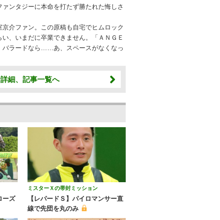
ファンタジーに本命を打たず勝たれた悔しさ
京介ファン。この原稿も自宅でヒムロック
らい、いまだに卒業できません。「ＡＮＧＥ
、バラードなら……あ、スペースがなくなっ
者詳細、記事一覧へ
ミスターＸの帯封ミッション
ローズ
【レパードＳ】パイロマンサー直
線で先団を丸のみ