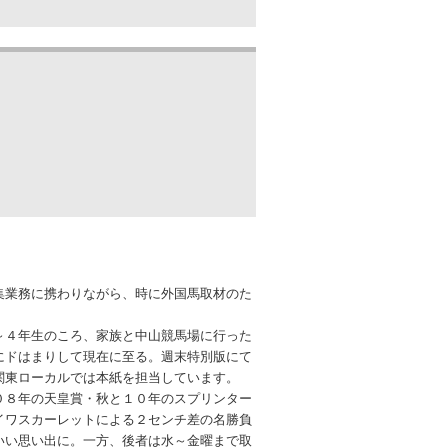
業務に携わりながら、時に外国馬取材のた
４年生のころ、家族と中山競馬場に行った
にドはまりして現在に至る。週末特別版にて
関東ローカルでは本紙を担当しています。
８年の天皇賞・秋と１０年のスプリンター
イワスカーレットによる２センチ差の名勝負
いい思い出に。一方、後者は水～金曜まで取