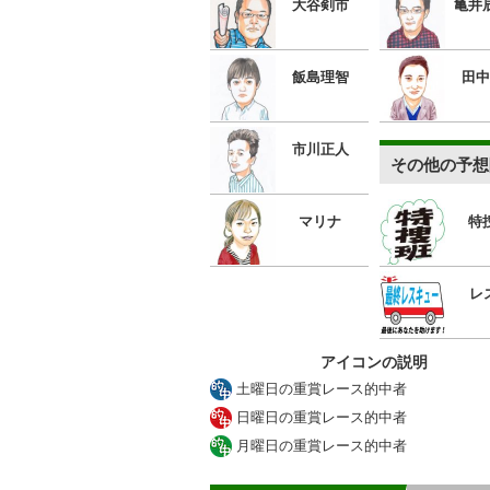
大谷剣市
亀井
飯島理智
田中
市川正人
その他の予想
マリナ
特
レ
アイコンの説明
土曜日の重賞レース的中者
日曜日の重賞レース的中者
月曜日の重賞レース的中者