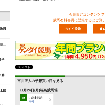
会員限定コンテンツで
競馬有料会員に登録するとご覧
政勝
今すぐ登録
信三
谷学
中勝
市川正人の予想買い目を見る
11月24日(月)福島競馬場
太郎
２歳未勝利
1R
馬単