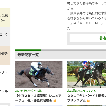
材してきた香港馬ウルトラ
から。
競馬以外では熱狂的な氷室
とは思
を聴きながら書いているく
バー
Ｌ」や「ＫＩＳＳ ＭＥ」
た。
戦 ５
著
ル得チ
最新記事一覧
レクト
2027クラシックへの道
あの馬は今こうしている
ゴドル
【中京２Ｒ・２歳新馬】レニュア
２０１７年レパードＳ覇者
ージュ 牝・藤原英昭厩舎
プリンスダム