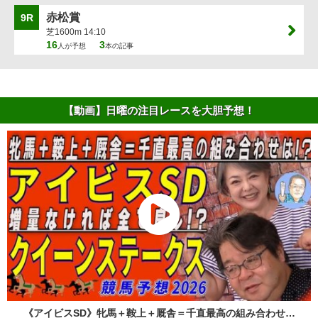
赤松賞
9R
芝1600m 14:10
16
3
人が予想
本の記事
【動画】日曜の注目レースを大胆予想！
《アイビスSD》牝馬＋鞍上＋厩舎＝千直最高の組み合わせ…