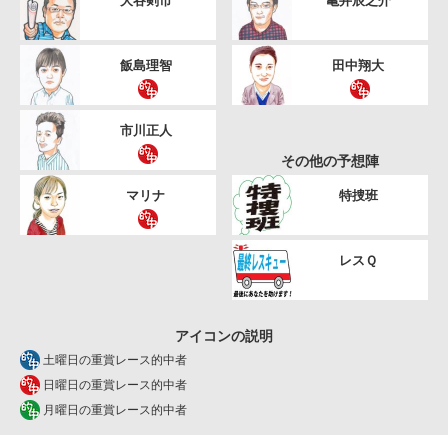
大谷剣市
亀井辰之介
飯島理智
田中翔大
市川正人
その他の予想陣
マリナ
特捜班
レスＱ
アイコンの説明
土曜日の重賞レース的中者
日曜日の重賞レース的中者
月曜日の重賞レース的中者