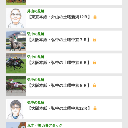
外山の見解
【東京本紙・外山の土曜新潟12Ｒ】
弘中の見解
【大阪本紙・弘中の土曜中京７Ｒ】
弘中の見解
【大阪本紙・弘中の土曜中京６Ｒ】
弘中の見解
【大阪本紙・弘中の土曜中京８Ｒ】
弘中の見解
【大阪本紙・弘中の土曜中京12Ｒ】
鬼才・橘 万券アタック