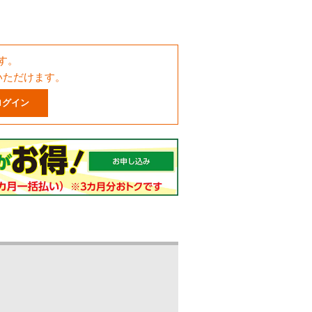
す。
いただけます。
ログイン