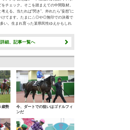
どをチェック。そこを踏まえての中間取材。
考える。当たれば“閃き”、外れたら“妄想”に
かけてます。たまに△◎や◎無印での決着で
も多い。生まれ育った某県民性ゆえかもしれ
者詳細、記事一覧へ
５歳勢
今、ダートでの狙いはゴドルフィ
ンだ