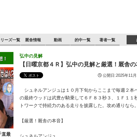
シリーズ一覧
厩舎情報
動画
的中一覧
著者一覧
弘中の見解
想！
【日曜京都４Ｒ】弘中の見解と厳選！厩舎の
公開日:2025年11月2
シュネルアンジュは１０月下旬からここまで毎週２本
の最終ウッドは武豊が騎乗して６Ｆ８３秒３、１Ｆ１１
トワークで持続力のある走りを披露した。攻め通りなら
【厳選！厩舎の本音】
千直最
シュネルアンジュ