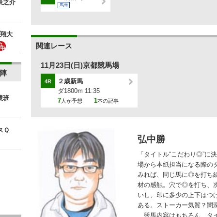
辰之介
馬単
翔大
関連レース
11月23日(日)京都競馬場
陣
２歳新馬
4R
ダ1800m 11:35
捜班
7
1
人が予想
本の記事
スＱ
弘中勝
「タイトル“こだわり◎”に
場から本紙担当になる際のタ
みれば、同じ馬に◎を打ち
材の感触。穴で◎を打ち、
いし、印に多少の上下はつ
ある。ストーカー気質？闇
競馬内容はもちろん、タイ