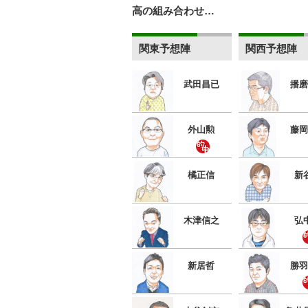
高の組み合わせ…
関東予想陣
関西予想陣
武田昌已
播磨
外山勲
藤岡
橘正信
新
木津信之
弘
新居哲
勝羽