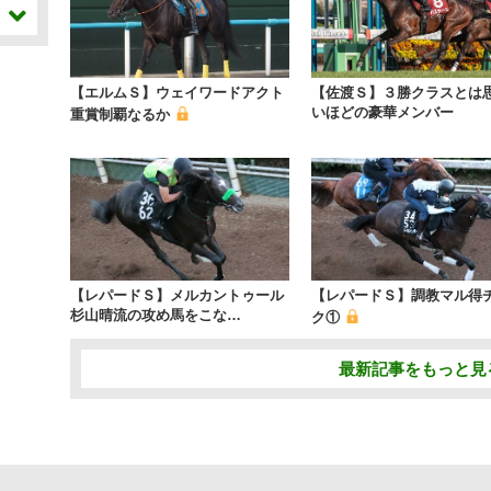
【エルムＳ】ウェイワードアクト
【佐渡Ｓ】３勝クラスとは
いほどの豪華メンバー
重賞制覇なるか
【レパードＳ】メルカントゥール
【レパードＳ】調教マル得
杉山晴流の攻め馬をこな…
ク①
最新記事をもっと見