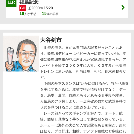
福島記念
11R
GIII
芝2000m 15:20
16
15
人が予想
本の記事
大谷剣市
Ｂ型の虎党。父が元専門紙の記者だったこともあ
り、競馬場デビューはベビーカーに乗っていた頃。本
棚に競馬四季報が並ぶ恵まれた家庭環境で育った。ア
ルバイトを経て２０００年に入社。０３年夏から美浦
トレセンに通い始め、担当は堀、相沢、鈴木伸厩舎な
ど。
予想の基本スタンスは“いかに儲けるか”。当たり馬券
を手にするために、取材で得た情報だけでなく、デー
タ、馬場、展開、血統とありとあらゆる手段を駆使。
人気馬のアラ探しより、一点突破の強力な武器を持つ
伏兵を見つけることに血道を上げている。
レース部きってのギャンブル好きで、オート、競
輪、競艇と見境なく手を出して勝負勘を養っている。
ポーカーは海外の大会で入賞経験もある腕前だ。趣味
は祭り、プロ野球、相撲、アメフト観戦など多岐にわ