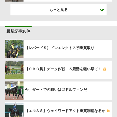
もっと見る
最新記事10件
【レパードＳ】ドンエレクトス初重賞取り
【ＣＢＣ賞】データ作戦 ５歳勢を狙い撃て！
今、ダートでの狙いはゴドルフィンだ
【エルムＳ】ウェイワードアクト重賞制覇なるか