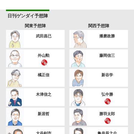
日刊ゲンダイ予想陣
関東予想陣
関西予想陣
武田昌已
播磨政勝
外山勲
藤岡信三
橘正信
新谷学
木津信之
弘中勝
新居哲
勝羽太郎
大谷剣市
亀井辰之介