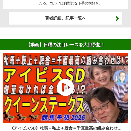
たる。ゴルフは典型的な下手の横好き。
著者詳細、記事一覧へ
【動画】日曜の注目レースを大胆予想！
《アイビスSD》牝馬＋鞍上＋厩舎＝千直最高の組み合わせ…