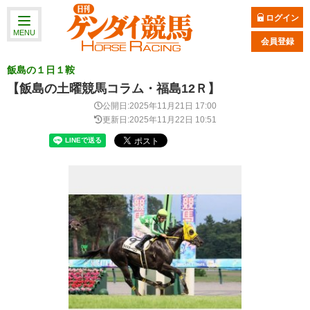
ログイン
MENU
会員登録
飯島の１日１鞍
【飯島の土曜競馬コラム・福島12Ｒ】
公開日:2025年11月21日 17:00
更新日:2025年11月22日 10:51