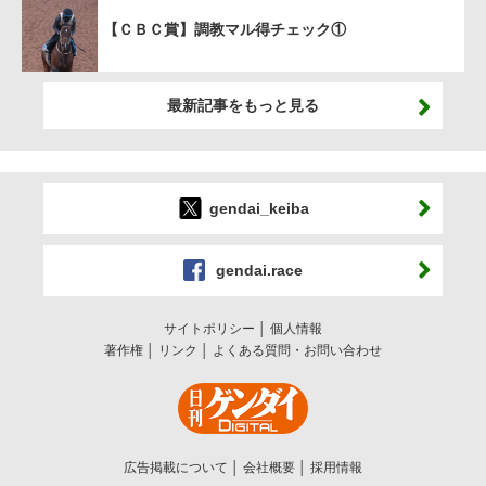
【ＣＢＣ賞】調教マル得チェック①
最新記事をもっと見る
gendai_keiba
gendai.race
サイトポリシー
個人情報
著作権
リンク
よくある質問・お問い合わせ
広告掲載について
会社概要
採用情報