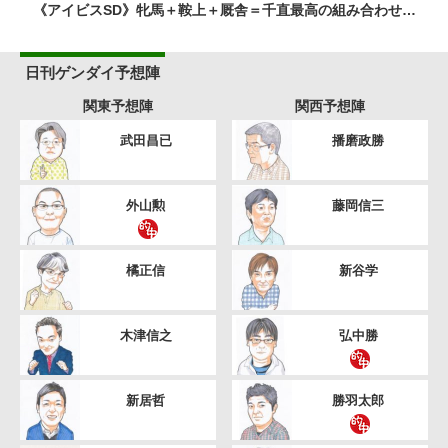
《アイビスSD》牝馬＋鞍上＋厩舎＝千直最高の組み合わせ…
日刊ゲンダイ予想陣
関東予想陣
関西予想陣
武田昌已
播磨政勝
外山勲
藤岡信三
橘正信
新谷学
木津信之
弘中勝
新居哲
勝羽太郎