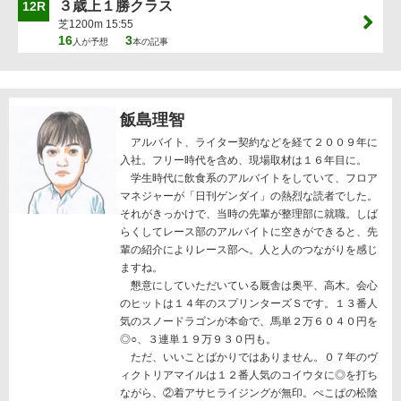
３歳上１勝クラス
12R
芝1200m 15:55
16
3
人が予想
本の記事
飯島理智
アルバイト、ライター契約などを経て２００９年に
入社。フリー時代を含め、現場取材は１６年目に。
学生時代に飲食系のアルバイトをしていて、フロア
マネジャーが「日刊ゲンダイ」の熱烈な読者でした。
それがきっかけで、当時の先輩が整理部に就職。しば
らくしてレース部のアルバイトに空きができると、先
輩の紹介によりレース部へ。人と人のつながりを感じ
ますね。
懇意にしていただいている厩舎は奥平、高木。会心
のヒットは１４年のスプリンターズＳです。１３番人
気のスノードラゴンが本命で、馬単２万６０４０円を
◎○、３連単１９万９３０円も。
ただ、いいことばかりではありません。０７年のヴ
ィクトリアマイルは１２番人気のコイウタに◎を打ち
ながら、②着アサヒライジングが無印。ぺこぱの松陰