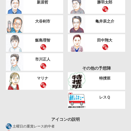
新居哲
勝羽太郎
大谷剣市
亀井辰之介
飯島理智
田中翔大
市川正人
その他の予想陣
マリナ
特捜班
レスＱ
アイコンの説明
土曜日の重賞レース的中者