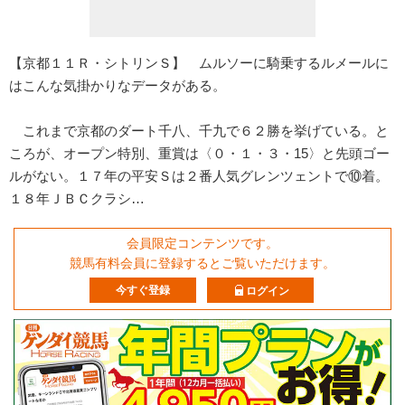
【京都１１Ｒ・シトリンＳ】 ムルソーに騎乗するルメールに
はこんな気掛かりなデータがある。
これまで京都のダート千八、千九で６２勝を挙げている。と
ころが、オープン特別、重賞は〈０・１・３・15〉と先頭ゴー
ルがない。１７年の平安Ｓは２番人気グレンツェントで⑩着。
１８年ＪＢＣクラシ…
会員限定コンテンツです。
競馬有料会員に登録するとご覧いただけます。
今すぐ登録
ログイン