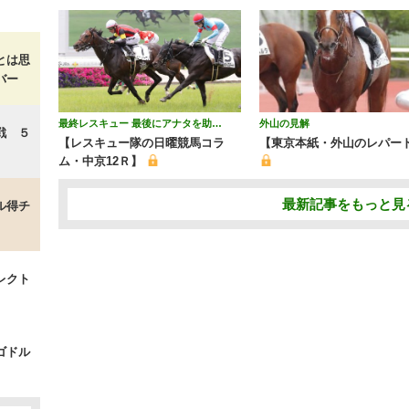
とは思
バー
最終レスキュー 最後にアナタを助…
外山の見解
戦 ５
【レスキュー隊の日曜競馬コラ
【東京本紙・外山のレパー
ム・中京12Ｒ】
最新記事をもっと見
ル得チ
レクト
ゴドル