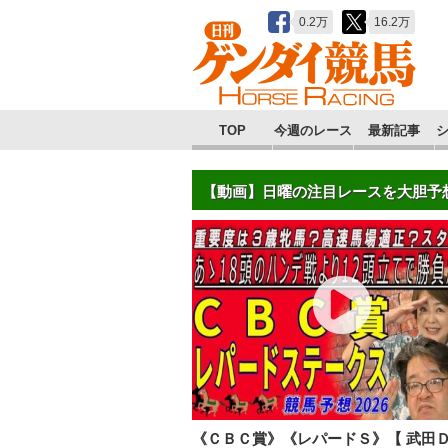
0.2万
16.2万
TOP
今週のレース
最新記事
【動画】日曜の注目レースを大胆予
《ＣＢＣ賞》《レパードＳ》【 武田