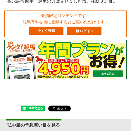
福永調教助手 通用の力は見せましたね。在厩３走目…
会員限定コンテンツです。
競馬有料会員に登録するとご覧いただけます。
今すぐ登録
ログイン
弘中勝の予想買い目を見る