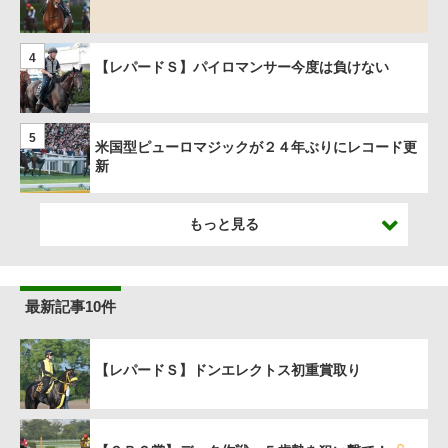
4
【レパードＳ】パイロマンサー今度は負けない
5
米国型ピューロマジックが２４年ぶりにレコード更
新
もっと見る
最新記事10件
【レパードＳ】ドンエレクトス初重賞取り