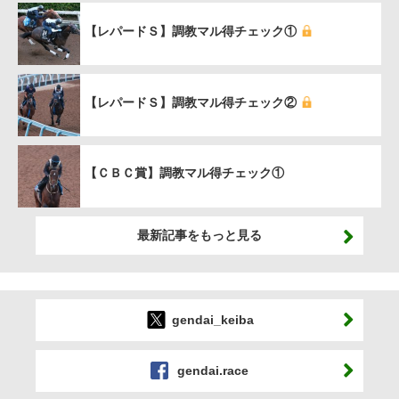
【レパードＳ】調教マル得チェック①
【レパードＳ】調教マル得チェック②
【ＣＢＣ賞】調教マル得チェック①
最新記事をもっと見る
gendai_keiba
gendai.race