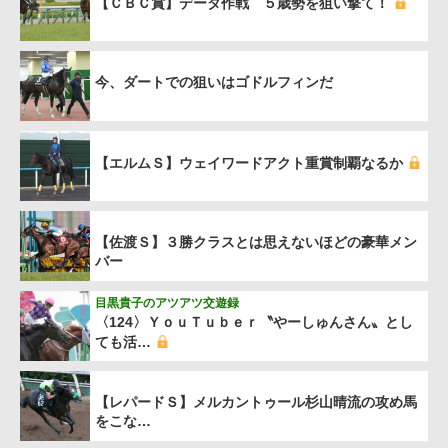
【ＣＢＣ賞】データ作戦 ５歳勢を狙い撃て！
今、ダートでの狙いはゴドルフィンだ
【エルムＳ】ウェイワードアクト重賞制覇なるか
【佐渡Ｓ】３勝クラスとは思えないほどの豪華メン
バー
目黒貴子のアツアツ交遊録
〈124〉ＹｏｕＴｕｂｅｒ〝やーしゅんさん〟とし
ても活…
【レパードＳ】メルカントゥール杉山晴流の攻め馬
をこな…