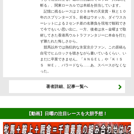
斬る」、関東ローカルでは本紙を担当しています。
記憶に残るレースは２００８年の天皇賞・秋と１０
年のスプリンターズＳ。前者はウオッカ、ダイワスカ
ーレットによる２センチ差の名勝負を現地で観戦でき
て今でもいい思い出に。一方、後者は水～金曜まで取
材してきた香港馬ウルトラファンタジーに本命を打た
ず勝たれた悔しさから。
競馬以外では熱狂的な氷室京介ファン。この原稿も
自宅でヒムロックを聴きながら書いているくらい、い
まだに卒業できません。「ＡＮＧＥＬ」や「ＫＩＳ
Ｓ ＭＥ」、バラードなら……あ、スペースがなくな
った。
著者詳細、記事一覧へ
【動画】日曜の注目レースを大胆予想！