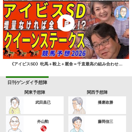
《アイビスSD》牝馬＋鞍上＋厩舎＝千直最高の組み合わせ…
日刊ゲンダイ予想陣
関東予想陣
関西予想陣
武田昌已
播磨政勝
外山勲
藤岡信三