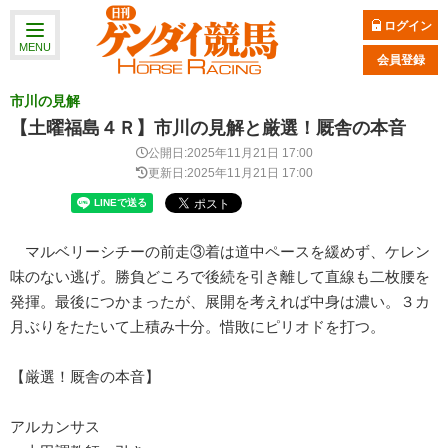
ログイン
MENU
会員登録
市川の見解
【土曜福島４Ｒ】市川の見解と厳選！厩舎の本音
公開日:2025年11月21日 17:00
更新日:2025年11月21日 17:00
マルベリーシチーの前走③着は道中ペースを緩めず、ケレン
味のない逃げ。勝負どころで後続を引き離して直線も二枚腰を
発揮。最後につかまったが、展開を考えれば中身は濃い。３カ
月ぶりをたたいて上積み十分。惜敗にピリオドを打つ。
【厳選！厩舎の本音】
アルカンサス