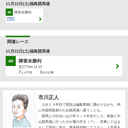
11月22日(土)福島競馬場
障害未勝利
4R
馬単
関連レース
11月22日(土)福島競馬場
障害未勝利
4R
芝2770m 11:15
7
1
人が予想
本の記事
市川正人
入社１３年目で普段は編集業務に携わりながら、時
に外国馬取材のため競馬場へ通うことも。
競馬との出合いは小学３～４年生のころ、家族と中
山競馬場に行ったのが運の尽き（？）。見事にドはま
りして現在に至る。週末特別版にてコラム「人気馬を