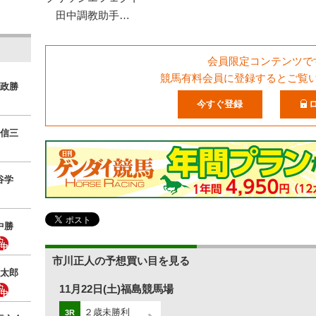
田中調教助手…
会員限定コンテンツで
競馬有料会員に登録するとご覧
政勝
今すぐ登録
信三
谷学
中勝
市川正人の予想買い目を見る
太郎
11月22日(土)福島競馬場
２歳未勝利
3R