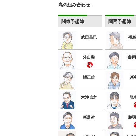
高の組み合わせ…
関東予想陣
関西予想陣
武田昌已
播磨
外山勲
藤岡
橘正信
新
木津信之
弘
新居哲
勝羽