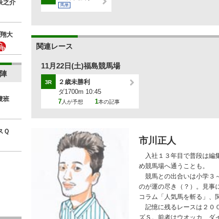
辰之介
馬単
翔大
関連レース
11月22日(土)福島競馬場
陣
２歳未勝利
3R
ダ1700m 10:45
捜班
7
1
人が予想
本の記事
スＱ
市川正人
入社１３年目で普段は編集
め競馬場へ通うことも。
競馬との出合いは小学３～
のが運の尽き（？）。見事
コラム「人気馬を斬る」、
記憶に残るレースは２００
ズＳ。前者はウオッカ、ダ