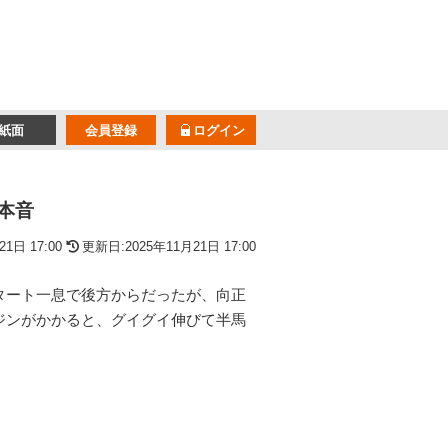
紙面
会員登録
ログイン
本音
1日 17:00
更新日:2025年11月21日 17:00
タート一息で後方からだったが、向正
ジンがかかると、グイグイ伸びて半馬