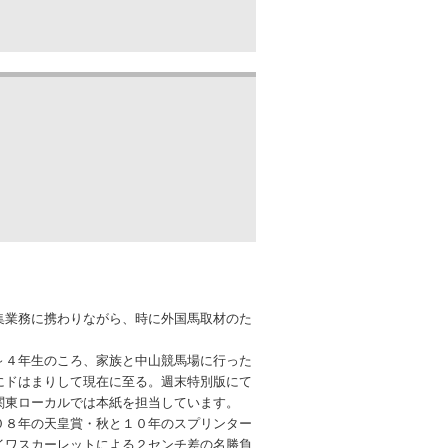
業務に携わりながら、時に外国馬取材のた
４年生のころ、家族と中山競馬場に行った
にドはまりして現在に至る。週末特別版にて
関東ローカルでは本紙を担当しています。
８年の天皇賞・秋と１０年のスプリンター
イワスカーレットによる２センチ差の名勝負