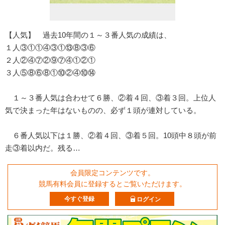
【人気】 過去10年間の１～３番人気の成績は、
１人③①①④③①⑬⑧③⑥
２人②④⑦②⑨⑦④①②①
３人⑤⑧⑥⑧①⑩②④⑩⑭
１～３番人気は合わせて６勝、②着４回、③着３回。上位人
気で決まった年はないものの、必ず１頭が連対している。
６番人気以下は１勝、②着４回、③着５回。10頭中８頭が前
走③着以内だ。残る…
会員限定コンテンツです。
競馬有料会員に登録するとご覧いただけます。
今すぐ登録
ログイン