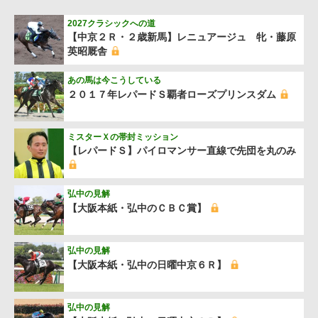
2027クラシックへの道
【中京２Ｒ・２歳新馬】レニュアージュ 牝・藤原
英昭厩舎
あの馬は今こうしている
２０１７年レパードＳ覇者ローズプリンスダム
ミスターＸの帯封ミッション
【レパードＳ】パイロマンサー直線で先団を丸のみ
弘中の見解
【大阪本紙・弘中のＣＢＣ賞】
弘中の見解
【大阪本紙・弘中の日曜中京６Ｒ】
弘中の見解