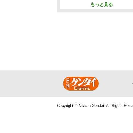
もっと見る
Copyright © Nikkan Gendai. All Rights Rese