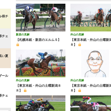
ル得チ
新居の見解
外山の見解
得チェ
【札幌本紙・新居のエルムＳ】
【東京本紙・外山の土曜新
Ｒ】
高い夏
ザール
外山の見解
外山の見解
【東京本紙・外山の土曜新潟８
【東京本紙・外山の土曜新潟
Ｒ】
Ｒ】
得チェ