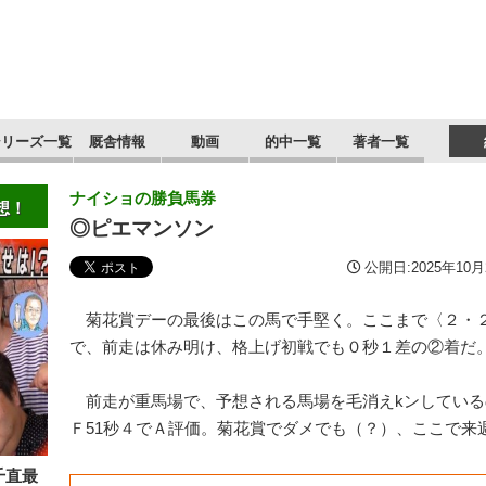
シリーズ一覧
厩舎情報
動画
的中一覧
著者一覧
ナイショの勝負馬券
想！
◎ピエマンソン
公開日:2025年10月2
菊花賞デーの最後はこの馬で手堅く。ここまで〈２・
で、前走は休み明け、格上げ初戦でも０秒１差の②着だ
前走が重馬場で、予想される馬場を毛消えkンしている
Ｆ51秒４でＡ評価。菊花賞でダメでも（？）、ここで来
千直最