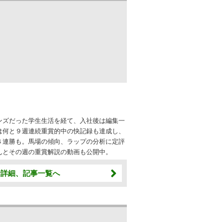
ンズだった学生生活を経て、入社後は編集一
は何と９週連続重賞的中の快記録も達成し、
４連勝も。馬場の傾向、ラップの分析に定評
んとその週の重賞解説の動画も公開中。
者詳細、記事一覧へ