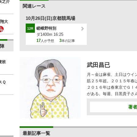
辰之介
関連レース
10月26日(日)京都競馬場
翔大
嵯峨野特別
12R
ダ1400m 16:25
17
3
人が予想
本の記事
陣
捜班
武田昌已
月～金は麻雀、土日はウイ
筋２５年超。２０１５年春
スＱ
２０１６年は春東京でＧⅠ
がある。毎週、目黒貴子さ
著
最新記事一覧